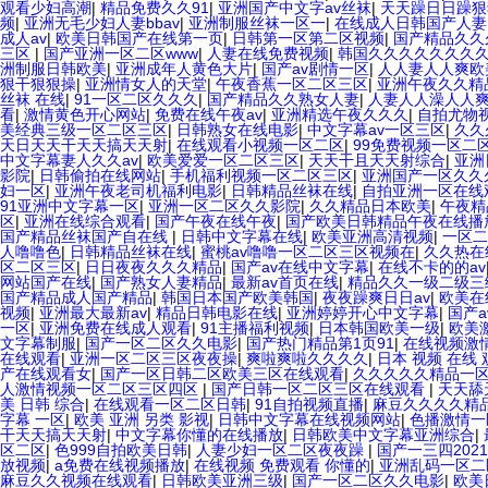
观看少妇高潮
|
精品免费久久91
|
亚洲国产中文字av丝袜
|
天天躁日日躁狠
频
|
亚洲无毛少妇人妻bbav
|
亚洲制服丝袜一区一
|
在线成人日韩国产人妻
成人av
|
欧美日韩国产在线第一页
|
日韩第一区第二区视频
|
国产精品久久
三区
|
国产亚洲一区二区www
|
人妻在线免费视频
|
韩国久久久久久久久
洲制服日韩欧美
|
亚洲成年人黄色大片
|
国产av剧情一区
|
人人妻人人爽欧
狠干狠狠操
|
亚洲情女人的天堂
|
午夜香蕉一区二区三区
|
亚洲午夜久久精
丝袜 在线
|
91一区二区久久久
|
国产精品久久熟女人妻
|
人妻人人澡人人
看
|
激情黄色开心网站
|
免费在线午夜av
|
亚洲精选午夜久久久
|
自拍尤物
美经典三级一区二区三区
|
日韩熟女在线电影
|
中文字幕av一区三区
|
久久
天日天天干天天搞天天射
|
在线观看小视频一区二区
|
99免费视频一区二
中文字幕妻人久久av
|
欧美爱爱一区二区三区
|
天天干且天天射综合
|
亚洲
影院
|
日韩偷拍在线网站
|
手机福利视频一区二区三区
|
亚洲国产一区久久
妇一区
|
亚洲午夜老司机福利电影
|
日韩精品丝袜在线
|
自拍亚洲一区在线
91亚洲中文字幕一区
|
亚洲一区二区久久影院
|
久久精品日本欧美
|
午夜精
区
|
亚洲在线综合观看
|
国产午夜在线午夜
|
国产欧美日韩精品午夜在线播
国产精品丝袜国产自在线
|
日韩中文字幕在线
|
欧美亚洲高清视频
|
一区二
人噜噜色
|
日韩精品丝袜在线
|
蜜桃av噜噜一区二区三区视频在
|
久久热在
区二区三区
|
日日夜夜久久久精品
|
国产av在线中文字幕
|
在线不卡的的av
网站国产在线
|
国产熟女人妻精品
|
最新av首页在线
|
精品久久一级二级三
国产精品成人国产精品
|
韩国日本国产欧美韩国
|
夜夜躁爽日日av
|
欧美在
视频
|
亚洲最大最新av
|
精品日韩电影在线
|
亚洲婷婷开心中文字幕
|
国产
一区
|
亚洲免费在线成人观看
|
91主播福利视频
|
日本韩国欧美一级
|
欧美
文字幕制服
|
国产一区二区久久电影
|
国产热门精品第1页91
|
在线视频激
在线观看
|
亚洲一区二区三区夜夜操
|
爽啦爽啦久久久久
|
日本 视频 在线 
产在线观看女
|
国产一区日韩二区欧美三区在线观看
|
久久久久久精品一
人激情视频一区二区三区四区
|
国产日韩一区二区三区在线观看
|
天天舔
美 日韩 综合
|
在线观看一区二区日韩
|
91自拍视频直播
|
麻豆久久久久精
字幕 一区
|
欧美 亚洲 另类 影视
|
日韩中文字幕在线视频网站
|
色播激情一
干天天搞天天射
|
中文字幕你懂的在线播放
|
日韩欧美中文字幕亚洲综合
|
区二区
|
色999自拍欧美日韩
|
人妻少妇一区二区夜夜躁
|
国产一三四202
放视频
|
a免费在线视频播放
|
在线视频 免费观看 你懂的
|
亚洲乱码一区二
麻豆久久视频在线观看
|
日韩欧美亚洲三级
|
国产一区二区久久电影
|
欧美