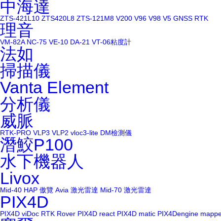
中海達
ZTS-421L10
ZTS420L8
ZTS-121M8
V200
V96
V98
V5
GNSS RTK
理音
VM-82A
NC-75
VE-10
DA-21
VT-06粘度計
法如
掃描儀
Vanta Element
分析儀
威脈
RTK-PRO
VLP3
VLP2
vloc3-lite
DM檢測儀
潛鮫P100
水下機器人
Livox
Mid-40
HAP
傲覽 Avia 激光雷達
Mid-70 激光雷達
PIX4D
PIX4D viDoc RTK Rover
PIX4D react
PIX4D matic
PIX4Dengine
mappe