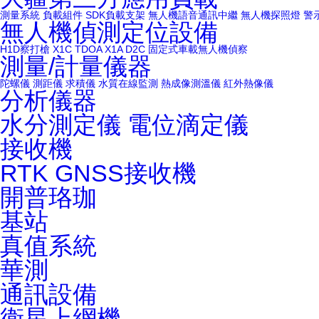
測量系統
負載組件
SDK負載支架
無人機語音通訊中繼
無人機探照燈
警
無人機偵測定位設備
H1D察打槍
X1C
TDOA X1A
D2C 固定式車載無人機偵察
測量/計量儀器
陀螺儀
測距儀
求積儀
水質在線監測
熱成像測溫儀
紅外熱像儀
分析儀器
水分測定儀
電位滴定儀
接收機
RTK
GNSS接收機
開普珞珈
基站
真值系統
華測
通訊設備
衛星上網機