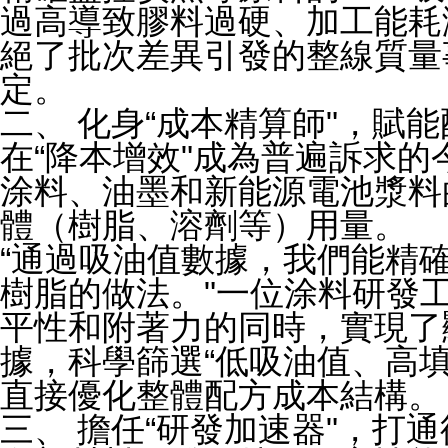
過高導致膠料過硬、加工能耗
絕了批次差異引發的整線質量
定。
二、 化身“成本精算師"，賦
在“降本增效"成為普遍訴求
涂料、油墨和新能源電池漿料
體（樹脂、溶劑等）用量。
“通過吸油值數據，我們能精
樹脂的做法。"一位涂料研發
平性和附著力的同時，實現了
據，科學篩選“低吸油值、高
直接優化整體配方成本結構。
三、 擔任“研發加速器"，打