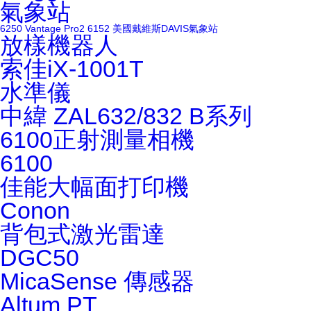
氣象站
6250
Vantage Pro2 6152
美國戴維斯DAVIS氣象站
放樣機器人
索佳iX-1001T
水準儀
中緯 ZAL632/832
B系列
6100正射測量相機
6100
佳能大幅面打印機
Conon
背包式激光雷達
DGC50
MicaSense 傳感器
Altum PT