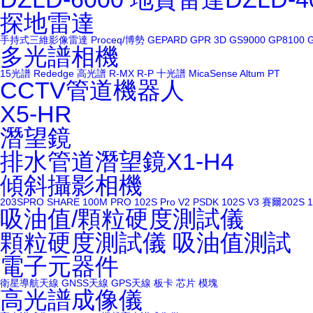
探地雷達
手持式三維影像雷達
Proceq/博勢
GEPARD GPR 3D
GS9000
GP8100
多光譜相機
15光譜
Rededge
高光譜
R-MX
R-P
十光譜
MicaSense Altum PT
CCTV管道機器人
X5-HR
潛望鏡
排水管道潛望鏡X1-H4
傾斜攝影相機
203SPRO
SHARE 100M PRO
102S Pro V2
PSDK 102S V3
賽爾202S
吸油值/顆粒硬度測試儀
顆粒硬度測試儀
吸油值測試
電子元器件
衛星導航天線
GNSS天線
GPS天線
板卡
芯片
模塊
高光譜成像儀