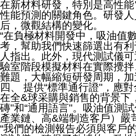
在新材料研發，特別是高性能
性能預測的關鍵角色。研發人
后，微觀結構的變化。
“在負極材料開發中，吸油值
考，幫助我們快速篩選出有利
人指出。此外，現代測試儀可
驗室階段模擬材料在實際攪拌
難題，大幅縮短研發周期，加
四、 提供“標準通行證"，應
在全&球采購與銷售的背景下
磚"和“通用語言"。吸油值測
產業鏈、高&端制造客戶）嚴
“我們的檢測報告必須與客戶