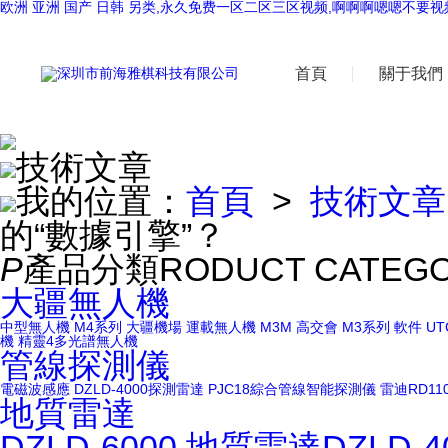
欧洲 亚洲 国产 日韩 另类,永久免费一区二区三区视频,啊啊啊嗯嗯不要视
首頁
關于我們
技術文章
我的位置：
首頁
>
技術文章
的“數據引擎”？
P
產品分類
RODUCT CATEG
大疆無人機
中型無人機
M4系列
大疆機場
運載無人機
M3M
高交會
M3系列
軟件
UT
機
精靈4多光譜無人機
管線探測儀
電磁波感應
DZLD-4000探測雷達
PJC18綜合管線智能探測儀
雷迪RD11
地質雷達
DZLD-6000
地質雷達DZLD-4