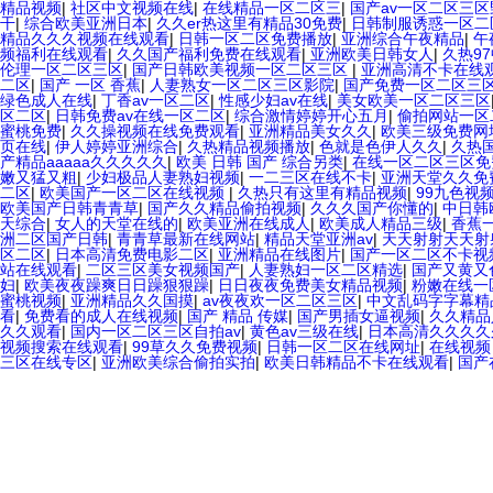
精品视频
|
社区中文视频在线
|
在线精品一区二区三
|
国产av一区二区三区
干
|
综合欧美亚洲日本
|
久久er热这里有精品30免费
|
日韩制服诱惑一区二
精品久久久视频在线观看
|
日韩一区二区免费播放
|
亚洲综合午夜精品
|
午
频福利在线观看
|
久久国产福利免费在线观看
|
亚洲欧美日韩女人
|
久热9
伦理一区二区三区
|
国产日韩欧美视频一区二区三区
|
亚洲高清不卡在线
二区
|
国产 一区 香蕉
|
人妻熟女一区二区三区影院
|
国产免费一区二区三
绿色成人在线
|
丁香av一区二区
|
性感少妇av在线
|
美女欧美一区二区三区
区二区
|
日韩免费av在线一区二区
|
综合激情婷婷开心五月
|
偷拍网站一区
蜜桃免费
|
久久操视频在线免费观看
|
亚洲精品美女久久
|
欧美三级免费网
页在线
|
伊人婷婷亚洲综合
|
久热精品视频播放
|
色就是色伊人久久
|
久热
产精品aaaaa久久久久久
|
欧美 日韩 国产 综合另类
|
在线一区二区三区免
嫩又猛又粗
|
少妇极品人妻熟妇视频
|
一二三区在线不卡
|
亚洲天堂久久免
二区
|
欧美国产一区二区在线视频
|
久热只有这里有精品视频
|
99九色视
欧美国产日韩青青草
|
国产久久精品偷拍视频
|
久久久国产你懂的
|
中日韩
天综合
|
女人的天堂在线的
|
欧美亚洲在线成人
|
欧美成人精品三级
|
香蕉
洲二区国产日韩
|
青青草最新在线网站
|
精品天堂亚洲av
|
天天射射天天射
区二区
|
日本高清免费电影二区
|
亚洲精品在线图片
|
国产一区二区不卡视
站在线观看
|
二区三区美女视频国产
|
人妻熟妇一区二区精选
|
国产又黄又
妇
|
欧美夜夜躁爽日日躁狠狠躁
|
日日夜夜免费美女精品视频
|
粉嫩在线一
蜜桃视频
|
亚洲精品久久国摸
|
av夜夜欢一区二区三区
|
中文乱码字字幕精
看
|
免费看的成人在线视频
|
国产 精品 传媒
|
国产男插女逼视频
|
久久精品
久久观看
|
国内一区二区三区自拍av
|
黄色av三级在线
|
日本高清久久久久
视频搜索在线观看
|
99草久久免费视频
|
日韩一区二区在线网址
|
在线视频
三区在线专区
|
亚洲欧美综合偷拍实拍
|
欧美日韩精品不卡在线观看
|
国产