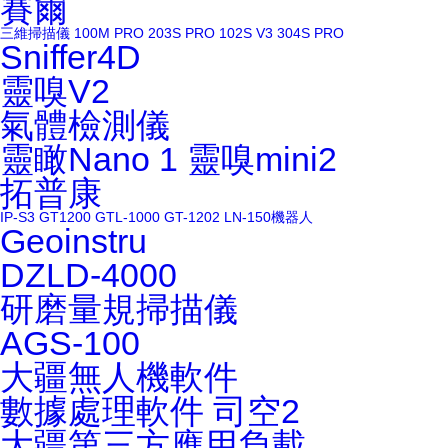
賽爾
三維掃描儀
100M PRO
203S PRO
102S V3
304S PRO
Sniffer4D
靈嗅V2
氣體檢測儀
靈瞰Nano 1
靈嗅mini2
拓普康
IP-S3
GT1200
GTL-1000
GT-1202
LN-150機器人
Geoinstru
DZLD-4000
研磨量規掃描儀
AGS-100
大疆無人機軟件
數據處理軟件
司空2
大疆第三方應用負載