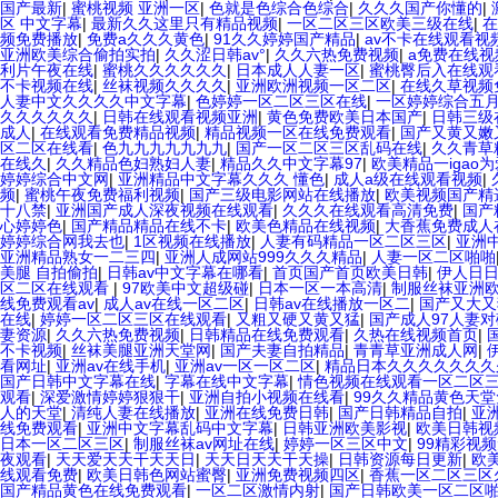
国产最新
|
蜜桃视频 亚洲一区
|
色就是色综合色综合
|
久久久国产你懂的
|
区 中文字幕
|
最新久久这里只有精品视频
|
一区二区三区欧美三级在线
|
在
频免费播放
|
免费a久久久黄色
|
91久久婷婷国产精品
|
av不卡在线观看视
亚洲欧美综合偷拍实拍
|
久久涩日韩av°
|
久久六热免费视频
|
a免费在线视
利片午夜在线
|
蜜桃久久久久久久
|
日本成人人妻一区
|
蜜桃臀后入在线观
不卡视频在线
|
丝袜视频久久久久
|
亚洲欧洲视频一区二区
|
在线久草视频
人妻中文久久久久中文字幕
|
色婷婷一区二区三区在线
|
一区婷婷综合五
久久久久久久
|
日韩在线观看视频亚洲
|
黄色免费欧美日本国产
|
日韩三级
成人
|
在线观看免费精品视频
|
精品视频一区在线免费观看
|
国产又黄又嫩
区二区在线看
|
色九九九九九九九
|
国产一区二区三区乱码在线
|
久久青草
在线久
|
久久精品色妇熟妇人妻
|
精品久久中文字幕97
|
欧美精品一igao
婷婷综合中文网
|
亚洲精品中文字幕久久久 懂色
|
成人a级在线观看视频
|
频
|
蜜桃午夜免费福利视频
|
国产三级电影网站在线播放
|
欧美视频国产精
十八禁
|
亚洲国产成人深夜视频在线观看
|
久久久在线观看高清免费
|
国产
心婷婷色
|
国产精品精品在线不卡
|
欧美色精品在线视频
|
大香蕉免费成人
婷婷综合网我去也
|
1区视频在线播放
|
人妻有码精品一区二区三区
|
亚洲
亚洲精品熟女一二三四
|
亚洲人成网站999久久久精品
|
人妻一区二区啪啪
美腿 自拍偷拍
|
日韩av中文字幕在哪看
|
首页国产首页欧美日韩
|
伊人日
区二区在线观看
|
97欧美中文超级碰
|
日本一区一本高清
|
制服丝袜亚洲
线免费观看av
|
成人av在线一区二区
|
日韩av在线播放一区二
|
国产又大又
在线
|
婷婷一区二区三区在线观看
|
又粗又硬又黄又猛
|
国产成人97人妻对
妻资源
|
久久六热免费视频
|
日韩精品在线免费观看
|
久热在线视频首页
|
不卡视频
|
丝袜美腿亚洲天堂网
|
国产夫妻自拍精品
|
青青草亚洲成人网
|
看网址
|
亚洲av在线手机
|
亚洲av一区一区二区
|
精品日本久久久久久久久
国产日韩中文字幕在线
|
字幕在线中文字幕
|
情色视频在线观看一区二区
观看
|
深爱激情婷婷狠狠干
|
亚洲自拍小视频在线看
|
99久久精品黄色天
人的天堂
|
清纯人妻在线播放
|
亚洲在线免费日韩
|
国产日韩精品自拍
|
亚
线免费观看
|
亚洲中文字幕乱码中文字幕
|
日韩亚洲欧美影视
|
欧美日韩视
日本一区二区三区
|
制服丝袜av网址在线
|
婷婷一区三区中文
|
99精彩视
夜观看
|
天天爱天天干天天日
|
天天日天天干天操
|
日韩资源每日更新
|
欧
线观看免费
|
欧美日韩色网站蜜臀
|
亚洲免费视频四区
|
香蕉一区二区三区
国产精品黄色在线免费观看
|
一区二区激情内射
|
国产日韩欧美一区二区