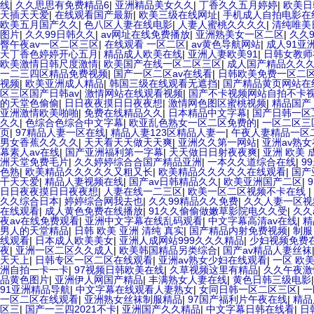
线
|
久久思思有免费精品6
|
亚洲精品美女久久
|
丁香久久五月婷婷
|
欧美日
天插天天爱
|
在线观看国产最新
|
欧美三级在线网址
|
手机成人自拍电影在
欧美五月国产久久
|
色八区人妻在线电影
|
人妻人蜜桃久久久久
|
清纯唯美
图片
|
久久99日韩久久
|
av网址在线免费播放
|
亚洲熟美女一区二区
|
久久
臀午夜av一区二区三区
|
在线观看 一区二区
|
av黄色导航网站
|
成人91亚
天丁香色婷婷开心五月
|
精品成人欧美在线
|
亚洲人妻欧美91
|
日韩女教师
欧美激情日韩尺度激情
|
欧美国产在线一区二区三区
|
成人国产精品久久
一二三四区精品免费视频
|
国产一区二区av在线看
|
日韩欧美免费一区二
视频
|
欧美亚洲成人精品
|
韩国三级在线观看无遮挡
|
国产精品黄页网站在
区三区国产日韩av
|
激情网站在线观看视频
|
国产不卡视频网站自拍不卡
的天堂色偷偷
|
日日夜夜摸日日夜夜想
|
激情网色图区蜜桃视频
|
精品国产
亚洲激情欧美啪啪
|
免费在线精品久久
|
日本精品中文字幕
|
国产日韩一区
久久
|
色综合色综合中文字幕
|
欧亚乱色熟女一区二区免费的
|
一区二区三
页
|
97精品人妻一区在线
|
精品人妻123区精品人妻一
|
午夜人妻精品一区
男女香蕉久久久久
|
天天看天天做天天爽
|
亚洲久久第一网站
|
亚洲av熟
幕素人av在线
|
国产亚洲福利第一字幕
|
天天做日日射夜夜爽
|
亚洲 欧美 
洲天堂免费毛片
|
久久婷婷综合合国产精品亚洲
|
一本久久道综合在线
|
9
色熟
|
欧美精品久久久久久又粗又长
|
欧美精品久久久久久在线观看
|
国产
干天天爱
|
精品人妻视频在线
|
国产av日韩精品久久
|
欧美亚洲国产二区
|
日日夜夜摸日日夜夜想
|
人妻在线一二三区
|
欧美一区二区视频不卡在线
|
久久综合日本
|
婷婷综合网我去也
|
久久99精品久久免费
|
久久人妻一区视
在线观看
|
成人黄色免费在线播放
|
91久久偷偷做嫩草影院电久久受
|
久久
夜av在线免费观看
|
亚洲中文字幕在线乱码观看
|
中文字幕高清av在线
|
精
男人的天堂精品
|
日韩 欧美 亚洲 清纯 真实
|
国产精品内射免费视频
|
制服
线观看
|
日本成人欧美美女
|
亚洲人成网站999久久久精品
|
少妇视频免费
夜
|
亚洲一区二区久久成人
|
欧美韩国精品另类综合
|
国产av精品人妻丝袜
天天上
|
日韩专区一区二区在线观看
|
亚洲av熟女少妇在线观看
|
一区 欧美
洲自拍一卡一卡
|
97视频日韩欧美在线
|
久草视频这里有精品
|
久久午夜激
品黄色图片
|
亚洲伊人网国产精品
|
丰满熟女人妻在线
|
黄色日韩三级电影
91亚洲精品导航
|
中文字幕在线观看人妻熟女
|
女同日韩一区二区三区
|
一
一区二区在线观看
|
亚洲熟女丝袜制服精品
|
97国产福利片午夜在线
|
精品
区三
|
国产一三四2021不卡
|
亚洲国产久久精品
|
中文字幕日韩在线看
|
日