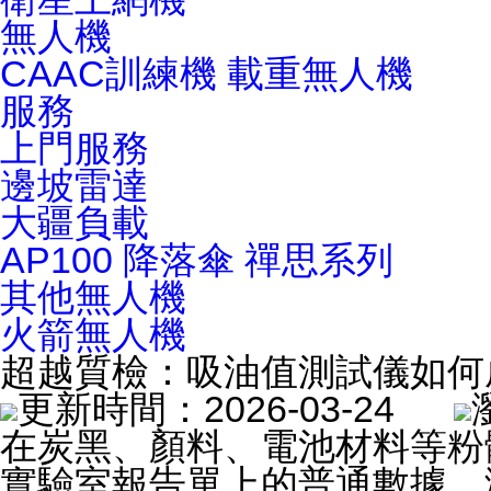
無人機
CAAC訓練機
載重無人機
服務
上門服務
邊坡雷達
大疆負載
AP100 降落傘
禪思系列
其他無人機
火箭無人機
超越質檢：吸油值測試儀如何
更新時間：2026-03-24
在炭黑、顏料、電池材料等粉
實驗室報告單上的普通數據，