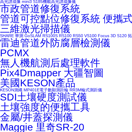
高光譜成像
mini3
S185機載高光譜成像儀
市政管道修復系統
管道可控點位修復系統
便攜
三維激光掃描儀
SHARE
華測
GoSLAM
RS100S
RS100
RS50
VS100
Focus 3D S120
拓
雷迪管道外防腐層檢測儀
PCMX
無人機航測后處理軟件
Pix4Dmapper
大疆智圖
美國KESON產品
KESON測繩
MP401E電子數顯測距輪
RR3M輪式測距儀
SDI土壤硬度測試儀
土壤強度的便攜工具
金屬/井蓋探測儀
Maggie
里奇SR-20