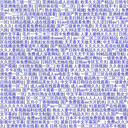
日韩欧美三级一区二区
|
亚洲精品成人在线看
|
欧美久久国产精品
|
日韩专
美亚洲俺也去欧美
|
日韩丝袜在线一区二区
|
日本一区视频在线不卡
|
最近
子av
|
欧洲亚洲综合日产
|
熟女精品一区二区视频
|
免费在线精品久久
|
免
国产一二三区高清视频在线观看
|
深夜国产男女激情无套内射
|
亚洲桃色
图片综合专区
|
国产日韩精品一二三
|
欧美日韩日本中文字幕
|
中文字幕a
一区
|
51精品视频人成在线观看
|
91av在线观看免费
|
久久涩日韩av°
|
国
久久久
|
在线观看免费精品视频
|
国产三级黄色片电影
|
天天操天天日天天
六路
|
亚洲欧美制服诱惑在线观看
|
久久99这里只有
|
99久久精品黄色天
洲中文字幕
|
毛片一卡二卡三卡四卡免费视频
|
人妻人蜜桃久久久久
|
日韩
区在线专区
|
少妇全程高潮喷水www久久
|
av一区二区三区四区精品
|
色综
区在线视频欧美
|
老熟妇女在线视频
|
天天看天天做天天爽
|
中文字幕乱码
在线播放免费看成年人视频
|
国产精品黑丝欧美
|
久久久久久高清在线观
久久人妻精品
|
国产精品人妻噜噜
|
国产日韩午夜精品久久久
|
国产三级黄
播放 精品视频
|
免费成人深夜网站
|
天天日天天干天操
|
99精品视频导航
|
精品欧美日韩视频
|
蜜桃臀后入在线观看
|
亚洲av图片网站
|
一级黄色黄色
久久思思有免费精品6
|
日韩巨乳尤物在线
|
日韩av专区五月天
|
最新欧美
国产视频
|
少妇熟女视频一区二
|
欧美视频 人妻视频 日韩视频
|
久久老妇
选 不卡在线
|
91亚洲精品免费在线观看
|
伊人久久久三级久久久久av
|
亚
洲免费一区二区视频
|
日韩成人av电影五十咯
|
一区二区三区在线观看免
中文字幕久久久
|
日韩 亚洲 欧美 成人综合在线
|
极品熟女一区二区三区
|
日韩在线网址
|
亚洲精品美女久久
|
中文字幕日韩综合在线观看
|
一级黄色
视频看一区二区
|
成人a级在线观看视频
|
成人av蜜桃久久
|
亚洲日本一线
卡精品自拍
|
国产在线不卡观看一区二区
|
日韩av中文在线有码字幕
|
日日
在线视频 一区
|
九色91熟女在线播放
|
中文字幕日韩精品在线播放
|
熟女少
在线免费视频
|
区一区二区三区四在线
|
熟女少妇人人人人
|
亚洲精品伦理
天天操夜夜操
|
五月小丁香啪啪啪
|
国产免费观看av大片奶水
|
久久久国产
品久久久久久在线观看
|
国产av一区二区三区野战
|
91最新国产在线视频
|
三区
|
久草视频福利在线观看
|
熟女人妻中出系列
|
欧美精品免费福利视频
文字幕的
|
日韩欧美中文制服
|
久久久国产精品大片
|
久久久久久国产一级
人人爱99精品
|
免费av在线观看不卡
|
日本不卡在线免费观看视频
|
免费看
影视中文字幕
|
亚洲丝袜美女一区
|
最新日韩中文字幕国产…
|
免费a久久
久
|
亚洲青青草在线看
|
欧美 日韩 综合
|
欧美一区二区三区高清不卡视频
|