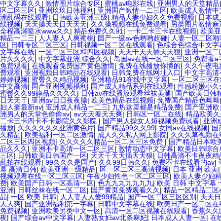
中文字幕久久
|
激情图片综合专区
|
蜜桃av电影在线
|
亚洲男人的天堂精品
区二区三区
|
亚洲玖玖日韩福利
|
亚洲国产激情一二三区
|
欧美成人激情中
洲乱码在线观看
|
日韩欧美亚洲三级
|
精品人妻少妇久久免费视频
|
日本成
线视频
|
天天操天天日天天天
|
久久操视频在线免费观看
|
另类图片激情麻豆
全程高潮喷水www久久
|
精品免费久久91
|
一卡二卡三卡在线视频
|
欧美亚
精品一二三
|
人人妻人人爽蜜桃
|
国产一级av色哟哟超碰
|
人妻一区二区啪
区
|
日韩专区二区三区
|
日韩视频一区二区在线观看
|
色综合色综合中文字
文字幕在线
|
一区二区三区和四区视频
|
天天干天天插天天狠
|
亚洲一区二
片久久久久
|
中文字幕亚洲,综合久久
|
岛国av在线一区二区三区
|
免费看a
免费观看
|
在线观看免费国产黄色激情
|
免费在线播放你懂的
|
久久午夜电
费观看
|
亚洲视频日韩精品在线观看
|
日韩免费在线网址入口
|
中文字高清
婷婷视频
|
蜜臀久久精品视频
|
亚洲精品91在线中文字幕
|
一区二区三区在
中文高清
|
国产亚洲视频福利
|
国产成人精品系列在线观看
|
性感粉嫩小久
蜜臀久久99静品久久久久
|
日韩av在线播放观看丝袜美腿
|
国产欧美日韩
日天天干
|
亚洲av日日夜夜操
|
欧美色精品在线视频
|
免费国产精品色呦呦
妇人妻最新av
|
亚洲成人精品一二三
|
九热这里都是精品免费
|
国产亚洲欧
洲男人的天堂色偷偷av
|
av天天看天天爽
|
日韩区一区二在线
|
精品欧美久
二卡三卡四卡不卡影院久久影院
|
国产男人操女人短视频免费试看
|
亚洲
播放
|
久久久久久久亚洲黄色片
|
国产精品99久久99
|
女同av在线视频
|
国
久精品
|
欧美福利一区二区激情
|
成人久久私人网上影院
|
久久久草视频在
二区三区四区视频
|
久久久久久精品一区二区三区免费
|
国产精品日本欧
品久久久
|
亚洲不卡高清一区二区三区
|
激情动态中文字幕
|
欧美日韩综合
三区
|
日韩欧美日韩国产一区
|
天天干天天插天天狠
|
日韩高清不卡夜夜精
乱拍在线观看
|
99久久久是国产
|
久久99日韩久久
|
免费不卡在线看的av
|
幕 高清日韩
|
欧美亚洲一级精品
|
区一区二区三高清视频
|
日本 亚洲 欧美
视频观看在线一区二区三区
|
午夜少妇性色一区二区三区
|
欧美人妻少妇
费
|
欧美国产日韩一区高清一区
|
色九九九九九九九
|
欧美 日韩 中文字幕 
亚洲
|
日韩丝袜在线一区二区
|
国产黄页免费观看久久
|
精品一区精品二区a
品
|
一区 欧美 日韩
|
人人妻人人爱99精品
|
国产一区二区三区区别
|
天天日
人人爽
|
国产亚洲福利第一字幕
|
日韩中文字幕在线
|
欧美日产一区二区在
免费视频
|
亚洲欧美另类中文一区
|
高清一区二区视频在线观看
|
香蕉久久
夜
|
国产综合av中文字幕
|
人妻熟女妇av北条麻妃
|
日本成人人妻一区
|
在