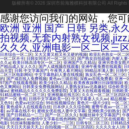
版權所有© 2026 深圳市前海雅棋科技有限公司 All Rights
感谢您访问我们的网站，您可
欧洲 亚洲 国产 日韩 另类,
拍视频,无套内射熟女视频,ji
久久久,亚洲电影一区二区三
日本综合一区二区
|
又大又黄又粗又长又硬的视频
|
欧亚乱色熟女一区二
一区二区不卡
|
日韩女同毛片一区二区三区
|
国产熟女自拍超碰
|
内射人妻
久久a
|
欧美日韩高清专区一区二区
|
亚洲国产久久精品
|
亚洲另类美女图
产精品成人女人久久
|
国产人成视频在线观看
|
亚洲午夜免费在线观看
|
日
品天堂
|
日韩 中文字幕国产
|
午夜男人看片网站
|
99精品丰满人妻
|
日韩中
二区三区电影网站
|
中文字幕熟妇人妻在线视频
|
孰女乱色一区二区三区
|
的
|
国产成在线人免费视频
|
黄色av三级在线
|
深夜av在线免费看
|
亚洲一
97国产在线观看视频
|
欧美少妇久久精品
|
欧美夜夜躁爽日日躁狠狠躁
|
欧
色又爽网站
|
日韩美女免费视频网站
|
人妻熟女妇av北条麻妃
|
综合欧美亚
服av
|
蜜桃精品久久久久久久免费影院
|
又黄又大在线观看视频
|
日韩欧美
91精品蜜桃一区二区三区
|
亚洲视频在线五区
|
久久久一区二区三区四区
国产 一区 香蕉
|
日韩中文字幕欧美一区
|
中文字幕妻人久久av
|
精品视频
又色91
|
色爱av社区综合
|
99在线视频综合
|
黄色片一级片少妇
|
一区二区
看
|
黄色成年人在线观看白丝
|
日本伊人久久综合网
|
蜜臀午夜av一区二区
看
|
av字幕在线不卡
|
蜜桃女优在线人妻中文字幕
|
亚洲欧美少妇熟女
|
国
洲
|
国产日韩精品一二三
|
国产一区二区久久
|
制服丝袜中文字幕国产
|
午
产精品粉嫩av
|
av激情中文字幕在线色哟哟
|
国产一区2区三区在线观看
|
电影
|
91丝袜制服偷拍
|
人妻少妇一二三区
|
日韩专区二区三区
|
日韩精品
站
|
天天日天天操天天上
|
自拍视频一区二区三区四区
|
久久久久女人18
|