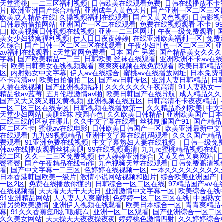
天堂蜜桃
|
一二三区福利视频
|
日韩欧美在线观看免费
|
日韩在线播放不卡
片
|
欧洲亚洲国产综合精品
|
亚洲成年人黄色大片
|
国产亚洲一区二区三区
欧美成人精品在线
|
久操视频福利在线观看
|
国产又黄又色视频
|
日韩影视
日韩最新偷拍网站
|
亚洲国产一区二在线观看
|
免费在线视频观看 不卡
|
9
口
|
欧美视频日韩视频在线视频
|
亚洲一二三区网址
|
午夜一级免费观看
|
美女少妇被窝福利视频
|
伊人日日夜夜婷婷
|
在线亚洲欧美福利一区
|
免费
久综合
|
国产日韩一区二区三区在线观看
|
午夜少妇性色一区二区三区
|
亚
av福利在线观看
|
a天堂官网免费看
|
日本 国产 另类
|
国产精品美女久久久
字幕
|
国产欧美精品一二三
|
日韩欧美 丝袜在线观看
|
亚洲欧洲不卡av在
卡
|
欧美日韩美女在线视频观看
|
爽爽爽视频在线免费观看
|
欧美日韩精品
区
|
内射熟女中文字幕
|
伊人av在线综合
|
蜜桃av在线播放网址
|
日本免费
不卡高清av
|
欧美自拍偷拍二区
|
国产av日韩专区
|
亚洲人妻日韩精品
|
日
人插在线视频
|
国产亚洲视频福利
|
久久久久久久午夜高清
|
91人妻熟女
精品欲av蓝莓
|
五月伦理激情av啪
|
欧美日韩国产在线导航
|
成人精品久久
国产又大又爽又粗又黄视频
|
亚洲视频在线五区
|
日韩高清不卡夜夜精品
|
一区二区三区在线专区
|
日韩视频在线播放第一
|
久久精品系列欧美
|
中文
天堂少妇网站
|
美腿丝袜 校园春色
|
久久欧美日韩精品
|
亚洲欧美国产日本
二线三线的区别在哪儿
|
久久中文字幕在线看
|
丝袜制服国产91
|
国产精品
区二区不卡
|
蜜桃av在线电影
|
日韩欧美日韩国产一区
|
欧美亚洲最新中文
在线观看
|
九九99视频精品
|
亚洲中文字幕在线乱码观看
|
久久久国产精品
费观看
|
91亚洲免费在线视频
|
中文字幕熟妇人妻在线视频_
|
日韩一级免
韩av在线播放观看丝袜美腿
|
99在线视频高清
|
九九re蜜桃精品视频在线
|
线二区
|
久久一二三区免费视频
|
伊人婷婷亚洲综合
|
又黄又色又爽网站
|
臀蜜臀
|
国产午夜精品在线动作
|
九色视频天堂在线观看
|
日韩免费高清视
看
|
国产中文字幕一二三区
|
色婷婷在线视频一区
|
一本久久久久久久久久
日本香港韩国欧美一级片
|
激情小说网站视频和图片
|
综合欧美亚洲国产
|
一区2区
|
免费在线播放你懂的
|
日韩综合一区二区在线
|
97精品国产aⅴ在
在线视频播
|
天天看天天干天天日
|
亚洲激情中文字幕一区
|
欧美综合在线
91亚洲精品网站
|
人人妻人人爽蜜桃
|
色婷婷一区二区三区在线
|
中国熟女
洲另类欧美激情
|
亚洲伊人视频在线观看
|
欧美日本综合一区
|
青青爽精品
幕
|
91久久香蕉氩炫呖疵厶
|
亚洲一区二区观看
|
国产亚洲综合一区二
久久美女网站
|
天天操天天夜夜操夜夜
|
婷婷桃色激情四射
|
久久婷婷综合