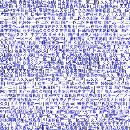
综合视频
|
青青草视频成年在线
|
日本最新免费一区二区
|
久久国产精彩视
线观看
|
中文亚洲精品字幕电影
|
日日夜夜精品域名
|
日韩av性色av
|
天天
三级中文字幕在线看
|
亚洲丝袜av天堂
|
国产久久精品偷拍视频
|
日韩一级
片激情的综合网
|
日韩中文字幕在线观看视
|
天天射夜夜爽天天干天天操
|
一二三区
|
国产综合av中文字幕
|
亚洲一区二区久久影院
|
亚洲三区二区三
欧美一级
|
色婷婷 一区 二区 在线
|
国产一区二区免费播放
|
国产av一区
免费黄色av麻豆
|
深爱激情婷婷久久狠狠干
|
手机av在线亚洲
|
欧美日韩亚
新在线网站
|
欧美精品久久久久久在线观看
|
日韩精选在线观看视频
|
国产
国产精品久久久
|
中文字幕 亚洲 图片
|
国产亚洲成人日韩经典欧美
|
天天
人妻丝乱一区三区
|
国产熟女视频福利
|
蜜桃臀后入在线观看
|
国产综合a
九九九在线精品视频
|
制服丝袜第一在线
|
久热这里只有精品在线视频观
三区
|
韩国成人网伦理片在线观看
|
精品免费观看视频精品免费
|
中文字幕
拍专区
|
这里没有精品久久
|
91免费看欧洲亚洲精品
|
日本 在线视频 一区
|
久国际尤物av
|
视频日本亚洲欧美
|
伊人网在线视频免费观看
|
在线一区二
线观看
|
日本内射久草一区二区
|
国产精品被逛操到高潮
|
免费做a爰片久
美成人精品
|
欧美久久不卡无毒视频
|
a免费在线观看视频
|
久久老熟女av
在线免费观看
|
最近中文字幕在线免费观看
|
午夜国产h视频在线播放
|
9
频
|
天天很天天情天天透
|
国产三级在线观看网址
|
亚洲欧洲va在线观看
|
费高清
|
日韩亚洲欧美高清中文字幕
|
国产亚洲欧美另类精品久久
|
手机在
文字幕妻人久久av
|
亚洲中文视频一区二区三区
|
av久久一区二区三区
|
亚
看
|
熟女av中文不卡
|
欧美一区二区三区成人久久片欧美
|
婷婷综合久久综
乱一二三
|
日韩一区二区麻豆国产
|
亚洲在线精品成人
|
中文字幕 国产精品
网址在线
|
国产亚洲久久视频
|
欧美综合在线中文字幕
|
国产成人av综合
不卡视频在线观看视频
|
亚洲中文字幕视频在线免费观看
|
欧美一区二区三
日韩在线播放视频一区二区
|
深夜成人在线一区
|
欧美一级特黄大片日韩
|
久久
|
久久午夜电影一区
|
国产成人综合aa
|
99爱在线精品视频免费观看
|
www
|
真人啪啪后入视频
|
日本二区在线不卡
|
国产精品视频免费久久
|
亚
99精彩视频这里全是精彩视频
|
国产亚洲频道中文字幕
|
国产亚洲香蕉福
频
|
在线看中文字幕人妻一区二区三区
|
国产av一区一级
|
人妻变态另类av
男女爽爽视频在线观看
|
91国偷自产一区二区三区
|
女人的天堂免费网站
女少妇一区二区麻豆.
|
最近中文字幕在线免费观看
|
天天看天天干天天日
|
熟女
|
欧美深夜成人福利
|
精品三级在线观看视频
|
亚洲制服诱惑在线观看