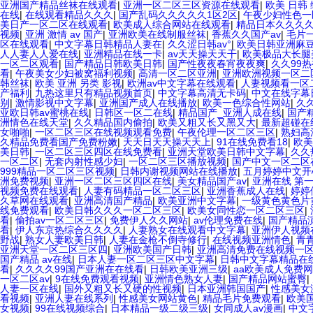
亚洲国产精品丝袜在线观看
|
亚洲一区二区三区资源在线观看
|
欧美 日韩
在线
|
在线观看精品久久久
|
国产乱码久久久久久1区2区
|
午夜少妇性色一
美日产一区二区在线观看
|
欧美成人综合网站在线观看
|
精品日本久久久
视频
|
亚洲 激情 av 国产
|
亚洲欧美在线制服丝袜
|
香蕉久久国产av
|
毛片
区在线观看
|
中文字幕日韩精品人妻在
|
久久涩日韩av°
|
欧美日韩亚洲麻
人人妻人人爱在线
|
亚洲精品在线一卡
|
av天天操天天干
|
欧美极品大长腿
一区二区观看
|
国产精品日韩欧美日韩
|
国产性夜夜春宵夜夜爽
|
久久99
看
|
午夜美女少妇被窝福利视频
|
高清一区二区亚洲
|
亚洲欧洲视频一区二
韩丝袜
|
欧美 亚洲 另类 影视
|
欧洲av中文字幕在线观看
|
人妻视频看一区
产福利
|
九热这里只有精品视频首页
|
中文字幕高清无卡码
|
中文在线字幕
别
|
激情影视中文字幕
|
亚洲国产成人在线播放
|
欧美一色综合性网站
|
久
亚欧日韩av蜜桃在线
|
日韩区一区二在线
|
精品国产_亚洲人成在线
|
国产
洲情色在线天堂
|
久久精品国内偷拍
|
欧美又粗又长又黑又大
|
最新超碰在
女啪啪
|
一区二区三区在线视频观看免费
|
午夜伦理一区二区三区
|
熟妇高
久精品免费看国产免费粉嫩
|
天天日天天操天天上
|
91在线免费看18
|
欧美
美日韩
|
一区二区三区四区在线免费看
|
亚洲天堂欧美日韩中文字幕
|
久久
一区二区
|
无套内射性感少妇
|
一区二区三区播放视频
|
国产中文一区二区
999精品一区二区三区视频
|
日韩内谢视频网站在线播放
|
五月婷婷中文开
洲免费视频
|
亚洲一区二区三区四区在线
|
美女精品国产av
|
亚洲在线 第
视频免费在线观看
|
人妻有码精品一区二区三区
|
亚洲香蕉成人在线
|
婷婷
久草网在线观看
|
亚洲高清国产精品
|
欧美亚洲中文字幕
|
一级黄色黄色片
线免费观看
|
欧美日韩久久久一区二区三区
|
欧美女同性恋一区二区三区
|
看
|
偷拍av一区二区三区
|
免费伊人久久网站
|
av伦理免费在线
|
国产精品
看
|
伊人东京热综合久久久久
|
人妻熟女在线观看中文字幕
|
亚洲伊人视频
野战
|
熟女人妻欧美日韩
|
人妻在金枪不倒寺修行
|
在线视频亚洲情色
|
青
亚洲天堂一区二区三区四
|
亚洲欧美国产日韩
|
亚洲高清免费在线视频一
国产精品 av在线
|
日本人妻一区二区三区中文字幕
|
日韩中文字幕精品在
看
|
久久久久99国产亚洲在在线看
|
日韩欧美亚洲三级
|
aa欧美成人免费网
一区二区av
|
9在线免费观看视频
|
亚洲情色熟女人妻
|
国产精品网站蜜臀
|
人妻一区在线
|
国外又粗又长又硬的性视频
|
日本亚洲韩国国产
|
性感美女
看视频
|
亚洲人妻在线系列
|
性感美女网站黄色
|
精品毛片免费观看
|
欧美
女视频
|
99在线视频综合
|
日本精品一级二级三级
|
女同成人av漫画
|
中文