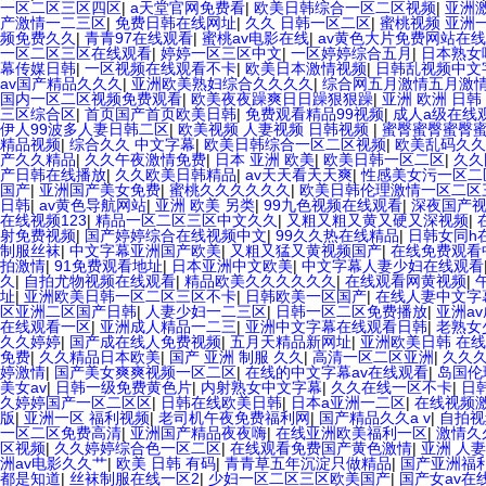
一区二区三区四区
|
a天堂官网免费看
|
欧美日韩综合一区二区视频
|
亚洲
产激情一二三区
|
免费日韩在线网址
|
久久 日韩一区二区
|
蜜桃视频 亚洲
频免费久久
|
青青97在线观看
|
蜜桃av电影在线
|
av黄色大片免费网站在
一区二区三区在线观看
|
婷婷一区三区中文
|
一区婷婷综合五月
|
日本熟女
幕传媒日韩
|
一区视频在线观看不卡
|
欧美日本激情视频
|
日韩乱视频中文
av国产精品久久久
|
亚洲欧美熟妇综合久久久久
|
综合网五月激情五月激
国内一区二区视频免费观看
|
欧美夜夜躁爽日日躁狠狠躁
|
亚洲 欧洲 日韩
三区综合区
|
首页国产首页欧美日韩
|
免费观看精品99视频
|
成人a级在线
伊人99波多人妻日韩二区
|
欧美视频 人妻视频 日韩视频
|
蜜臀蜜臀蜜臀
精品视频
|
综合久久 中文字幕
|
欧美日韩综合一区二区视频
|
欧美乱码久久
产久久精品
|
久久午夜激情免费
|
日本 亚洲 欧美
|
欧美日韩一区二区
|
久久
产日韩在线播放
|
久久欧美日韩精品
|
av天天看天天爽
|
性感美女污一区二
国产
|
亚洲国产美女免费
|
蜜桃久久久久久久
|
欧美日韩伦理激情一区二区
日韩
|
av黄色导航网站
|
亚洲 欧美 另类
|
99九色视频在线观看
|
深夜国产
在线视频123
|
精品一区二区三区中文久久
|
又粗又粗又黄又硬又深视频
|
射免费视频
|
国产婷婷综合在线视频中文
|
99久久热在线精品
|
日韩女同h
制服丝袜
|
中文字幕亚洲国产欧美
|
又粗又猛又黄视频国产
|
在线免费观看
拍激情
|
91免费观看地址
|
日本亚洲中文欧美
|
中文字幕人妻少妇在线观看
久
|
自拍尤物视频在线观看
|
精品欧美久久久久久久
|
在线观看网黄视频
|
址
|
亚洲欧美日韩一区二区三区不卡
|
日韩欧美一区国产
|
在线人妻中文字
区亚洲二区国产日韩
|
人妻少妇一二三区
|
日韩一区二区免费播放
|
亚洲a
在线观看一区
|
亚洲成人精品一二三
|
亚洲中文字幕在线观看日韩
|
老熟女
久久婷婷
|
国产成在线人免费视频
|
五月天精品新网址
|
亚洲欧美日韩 在线
免费
|
久久精品日本欧美
|
国产 亚洲 制服 久久
|
高清一区二区亚洲
|
久久久
婷激情
|
国产美女爽爽视频一区二区
|
在线的中文字幕av在线观看
|
岛国伦
美女av
|
日韩一级免费黄色片
|
内射熟女中文字幕
|
久久在线一区不卡
|
日
久婷婷国产一区二区区
|
日韩在线欧美日韩
|
日本a亚洲一二区
|
在线视频
版
|
亚洲一区 福利视频
|
老司机午夜免费福利网
|
国产精品久久a v
|
自拍视
一区二区免费高清
|
亚洲国产精品夜夜嗨
|
在线亚洲欧美福利一区
|
激情久
区视频
|
久久婷婷综合色一区二区
|
在线观看免费国产黄色激情
|
亚洲 人妻
洲av电影久久艹
|
欧美 日韩 有码
|
青青草五年沉淀只做精品
|
国产亚洲福
都是知道
|
丝袜制服在线一区2
|
少妇一区二区三区欧美国产
|
国产女av在