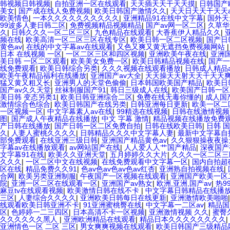
韩视频日韩视频
|
自拍亚洲一区在线观看
|
天天插天天干天天摸
|
日韩国产
美女
|
国产成在线人免费视频
|
欧美日韩国产激情久久
|
天天日天天干天天a
欧美情色
|
一本久久久久久久久久久久
|
亚洲精品91在线中文字幕
|
国外天
99波多人妻日韩二区
|
免费视频精品视频精品
|
国产av网一区二区
|
久草华
久
|
日韩久久久一区二区三区
|
九色精品在线观看
|
大香蕉伊人精品久久
|
频在线
|
欧美高清一区二区三区在线专区
|
欧美日韩一区二区视频
|
国产日
黄色av
|
在线的中文字幕av在线观看
|
又色又爽又黄无遮挡免费视频网站
日本 在线视频 一区
|
一区二区三区和四区视频
|
亚洲欧美午夜在线
|
亚洲
美日韩 一区二区观看
|
欧美美女免费一区
|
欧美日韩精品视频在线
|
国产一
线免费观看
|
欧美日韩综合另类
|
久久久视频在线观看播放
|
日韩成人精品
欧美午夜精品福利在线播放
|
亚洲国产av大全
|
天天操天天射天天干天天
猛又黄又粗又长
|
亚洲男人的天堂色偷偷
|
日本韩国欧美国产精品
|
欧美日
国产av久久天堂
|
丝袜制服国产91
|
韩日三级成人在线
|
欧美国产日韩一区
美日韩 变态另类1
|
欧美日韩亚洲综合二区
|
免费在线无毒你懂的
|
成人国
激情综合色综合
|
欧美日韩国产在线另类
|
日韩亚洲每日更新
|
欧美一区二
一区视频一区
|
中文字幕素人av在线
|
99精选在线视频
|
日韩在线激情视频
图
|
国产成人午夜精品在线播放
|
中文 字幕 激情
|
精品视频在线播放免费
产日韩在线播放
|
国产日韩一区二区免费自拍
|
日韩在线欧美日韩
|
日韩 国
久
|
人妻人蜜桃久久久久
|
日韩精品久久久中文字幕人妻
|
最新中文字幕自
部免费观看
|
在线亚洲三级日韩
|
亚洲国产精品黄色av
|
久久狠狠操夜夜操
字幕av在线播放观看
|
av网站国产在线
|
人人爱人人艹国产精品
|
深夜国产
文字幕91在线
|
欧美久久亚洲天堂
|
五月婷婷久久大片
|
久久久一区二区三
久久久
|
一区二区中文在线视频
|
在线免费观看中文字幕一区
|
国内自拍超
区在线
|
精品免费久久91
|
色av色av色av色av红杏
|
亚洲熟自拍视频在线
|
合网
|
欧美另类亚洲制服
|
午夜国产一区视频在线观看
|
亚洲国产欧美一区二
院
|
亚洲一区二区在线观看一区
|
亚洲国产av熟女
|
欧洲,亚洲,国产av
|
热9
麻豆tv在线观看视频
|
欧美激情日韩在线不卡
|
中文字幕日韩精品在线播
三区
|
人妻综合久久久久
|
亚洲欧美日韩每日在线更新
|
亚洲激情欧美啪啪
线观看欧美日韩亚洲不卡
|
91亚洲蜜桃臀在线
|
中文字幕一二区av
|
精品国
区
|
色婷婷一二三四区
|
日本高清不卡一区视频
|
亚洲激情视频 久久
|
蜜臀
久久久久久久黑人
|
亚洲欧洲精品在线观看
|
精品日本久久久久久久久久
|
亚洲情色一区 二区 三区
|
男女爽爽视频在线观看
|
欧美日韩国产三级精品