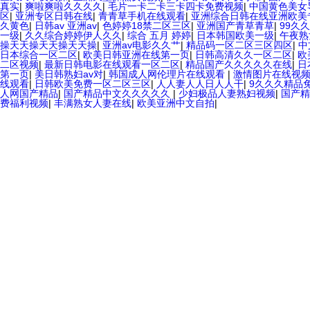
真实
|
爽啦爽啦久久久久
|
毛片一卡二卡三卡四卡免费视频
|
中国黄色美女
区
|
亚洲专区日韩在线
|
青青草手机在线观看
|
亚洲综合日韩在线亚洲欧美
久黄色
|
日韩av 亚洲av
|
色婷婷18禁二区三区
|
亚洲国产青草青草
|
99久
一级
|
久久综合婷婷伊人久久
|
综合 五月 婷婷
|
日本韩国欧美一级
|
午夜熟
操天天操天天操天天操
|
亚洲av电影久久艹
|
精品码一区二区三区四区
|
中
日本综合一区二区
|
欧美日韩亚洲在线第一页
|
日韩高清久久一区二区
|
欧
二区视频
|
最新日韩电影在线观看一区二区
|
精品国产久久久久久在线
|
日
第一页
|
美日韩熟妇av对
|
韩国成人网伦理片在线观看
|
激情图片在线视
线观看
|
日韩欧美免费一区二区三区
|
人人妻人人日人人干
|
9久久久精品
人网国产精品
|
国产精品中文久久久久久
|
少妇极品人妻熟妇视频
|
国产精
费福利视频
|
丰满熟女人妻在线
|
欧美亚洲中文自拍
|