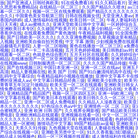
放
|
国产亚洲成人日韩经典欧美
|
91在线免费看18
|
91久久精品看片
|
亚洲
久思思有免费精品6
|
在线精品一区二区三
|
久久国产精品久久喷水
|
av
幕一区二区久久
|
视频一区二区在线免费观看
|
国产精品久久久久久久久
合久久
|
中国黄色美女导航第三部
|
日韩在线视频女优
|
天堂亚洲人妻av
|
香国内婷婷
|
成人激情福利在线视频
|
欧美日韩一区二区
|
午夜人妻福利在
日天天夜
|
成人av蜜桃久久
|
亚洲天堂欧美日韩中文字幕
|
一区婷婷综合五
亚洲欧美日本专区
|
久久碰国产欧美片片
|
丰满人妻少妇精品一区二区三
香蕉伊在线
|
在线观看免费国产黄色激情
|
午夜精品福利视频
|
91全国免
看
|
国产日韩欧美一区久久久
|
久久久亚洲免费视频
|
久草视频这里有精品
入视频
|
亚洲欧美自偷自拍另类视
|
中文 字幕 激情
|
少妇视频免费在线观
品极骚毛片影院
|
人妻一区二区啪啪
|
黄色在线播放一区二区三区
|
a免费
视频
|
日本国产一卡二卡高清视频
|
五月天色婷婷视频
|
美日韩熟妇av对
|
线观看一区二区
|
色就是色综合图片
|
五月天社区在线观看
|
久久婷婷综合
精品
|
在线播放国产一区二区亚洲视频
|
亚洲伦理视频免费
|
亚洲另类精品
在线视频www
|
日韩制服诱惑一区二区三区
|
久久久久国产精品传媒
|
午夜
区
|
国产在线视频三区
|
中国日本亚洲一区
|
亚洲一区二区在线av
|
亚洲五月
高清
|
精品人妻视频在线
|
欧美 国产 日韩
|
国产91白嫩清纯初高中在线
|
中
乱码中文字幕综合
|
午夜精品福利小视频在线播放
|
亚洲中文字幕不卡在
费的亚洲成人av
|
中文字幕日韩精品经典三级
|
亚洲欧美少妇熟女
|
欧美另
青青草五年沉淀只做精品
|
欧美天堂一区二区在线观看
|
亚洲欧美日韩女
情免费在线视频
|
色九九九九九九九
|
国产一区二区在线综合在线
|
大香蕉
区
|
亚洲精品国产精品国产
|
视频一区三区四区五区
|
亚洲一码欧洲二码
|
中文字幕在线看
|
国产欧美日本在线观看
|
欧美日韩久久久一区二区三区
|
精品一区二
|
亚洲一区二区成人免费电影
|
久久精品人人澡夜夜澡
|
欧美亚
本久久久久久久久久
|
97色综合久色aⅴ中文
|
亚洲情色一区 二区 三区
|
亚
合蜜桃黑人
|
亚洲 欧洲 日韩 国产
|
久久视界全网影视
|
国产精品欧美日韩
费电影
|
亚洲欧洲精品在线观看
|
亚洲视频在线看一区
|
中文一区二区三区
久久久久久久久久
|
久久热视频这里只有
|
色蜜桃网在线观看
|
色婷婷国产
精品人妻一区蜜桃
|
激情动态中文字幕
|
99国产精品欲av蓝莓
|
亚洲欧美日
妻久久
|
天美久久91传媒
|
九色视频天堂在线观看
|
人妻碰在线免费视频
|
产综合在线视频一区
|
亚洲欧美另类中文一区
|
91久久香蕉氩炫呖疵厶
|
精品成人96视频色
|
精品一区三区视频在线观看
|
成人激情福利在线视频
|