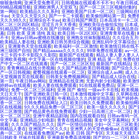
狠狠激情网
|
亚洲天堂免费毛片
|
日韩视频在线观看不卡不卡
|
午夜日韩成
99精品视频导航
|
亚洲欧洲男人天堂双飞
|
国产一区二区三区视频你懂的
|
第一网站
|
欧美精品久久久系列
|
亚洲欧美国产日本一区二区
|
三级网站在
卡av
|
天堂久久天堂久久
|
国产一卡二卡观看
|
欧美偷拍网站第一页
|
免费
天久久98久久
|
亚洲综合不卡av
|
欧美日韩国产网页
|
日本高清卡一卡二区
区二区三区四区精品
|
涩涩五月天大香蕉
|
亚洲欧美综合偷拍实拍
|
日本成
91精品国产色综合久久8
|
国产日韩欧美一区二区视频无字幕
|
亚洲品质自
幕
|
日韩 欧美 亚洲 清纯 真实
|
欧美日韩一区2区3区
|
亚洲青青草在线看
|
不卡
|
亚洲av日韩av蜜桃在线播放
|
亚洲熟女丝袜制服精品
|
久久综合五月
欧美精品人妻在线
|
亚洲欧美日韩另类综合视频
|
亚洲乱码中文字幕综合
|
区
|
亚洲黄色天堂在线观看
|
欧美福利一区二区激情
|
欧美激情日韩在线不
洲三级国产自拍
|
国产精品aaaaa久久久久久
|
99草免费在线观看
|
av一
卡三卡四卡不卡影院久久影院
|
最新国产在线观看
|
精品人妻人妻人妻人
亚洲欧美视频
|
中文字幕一区在线视频你懂的
|
亚洲 精品 第一页
|
免费在线
产中文一区二区在线观看
|
国产一区二区三区区别
|
最新国产在线精品
|
亚
区
|
青青爽精品在线分类视频
|
久久国产精品欧美日韩视频
|
国产综合久久
产一区日韩视频
|
蜜臀视频在线观看一区二区
|
亚洲综合成人av网
|
成人久
天堂视频首页在线观看
|
日韩美女免费视频网站
|
国产精品成人综合在线
|
第一页
|
午夜日韩av网站
|
亚洲精品在线亚洲
|
无套内射少妇视频
|
欧美激
婷婷av在线观看
|
欧美人妻在线免费观看
|
91在线观看免费品
|
亚洲一区二
网址
|
免费一区二区三区福利
|
亚洲 国产 偷拍
|
一级av不卡在线
|
欧美视频
天日天天干
|
国产亚洲欧美日韩一区
|
日本激情视频中文字幕
|
久草网在线
婷综合精品
|
青青97在线观看
|
午夜精品久久久内射近拍高清
|
国产婷婷色
香一区二区
|
日韩免费在线网址入口
|
欧美日韩久久免费观看
|
欧美偷拍网
区在线视频
|
9久久久精品免费一区二区三区
|
欧美一级久久久久久
|
国产
区二区激情
|
国产精品黄色在线免费观看
|
少妇一日高潮三次一区二区
|
美
女一区二区三区
|
亚洲午夜精品剧场
|
国内在线观看自拍
|
日韩av有码一
中文字幕
|
亚洲精品少妇电影
|
青青在线精品视频
|
美女中文字幕网站
|
天
观看
|
久久久国产精品久久久
|
国产一区情侣自拍
|
少妇一区二区三区欧美
韩精品人妻在
|
亚洲国产一区久久久
|
亚洲男人的天堂色偷偷av
|
在线观看
典一区二区
|
在线观看免费国产av
|
欧美 日韩 国产专区
|
天天操天天摸天
日韩欧美 丝袜在线观看
|
亚洲最新免费高清视频
|
国产对白一二三区
|
精品