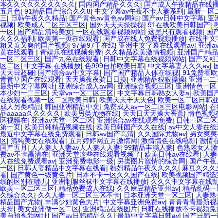
本久久久久久久久久久久
|
国内国产精品久久久
|
国产成人午夜精品在线
五月色
|
91精品国产综合久久8
|
中文字幕av午夜不卡人妻系列
|
最新一区
三
|
日韩午夜久久精品
|
国产黄色av黄色av网站
|
国产av日韩中文字幕
|
亚
视频
|
欧美成人二区三区三区
|
国外天天天操操操
|
91在线欧美日韩国产
|
一区
|
国产精品清纯美女
|
一区在线观看视频网站
|
这里只有观看视频
|
国
久久久福利
|
欧美第一页在线观看
|
国产成在线人免费视频播放
|
在线中文
粗又黄又爽的国产视频
|
97搞97干在线
|
亚洲中文字幕在线观看av
|
亚洲a
黄在线观看
|
青娱乐在线视频免费
|
久久精品欧美激情视频
|
亚洲国产精品
一区二区三区
|
国产九色在线观看
|
日韩中文字幕在线视频网站
|
国产又粗
区二区
|
中文字幕 在线播放
|
色999自拍欧美日韩
|
中文字幕妻人久久av
|
天天日超碰
|
国产综合av中文字幕
|
国产国产精品人体在线视
|
91免费看
青青草国产在线观看
|
天天操夜夜骑日日摸
|
亚洲精品狠狠操操
|
亚洲一二
最新中文字幕网址
|
亚洲综合成人av网
|
亚洲综合视频三区
|
亚洲情色一区 
本少妇一二三区
|
天堂va一区二区三区
|
中文字幕日韩熟女人妻a
|
欧美国
在线观看视频一区二区欧美日韩
|
欧美天天干天天色
|
欧美一区二区日韩
成人另类精品
|
韩国亚洲精品中文
|
免费成人av一区二区三区电影网站
|
在
品aaaaa久久久久久
|
欧美另类尤物在线
|
天天日天天操大香蕉
|
情色视频
区视频在
|
亚洲av天堂一区二区
|
亚洲综合av在线观看免费
|
日韩一区二区
第一页
|
欧美日韩精品视频在线
|
欧美日韩国产久久在线
|
av中文人妻在线
最近中文字幕在线免费观看
|
日韩av国产高清
|
久久国际尤物av
|
男女爽爽
区
|
清纯美女在线观看
|
五月婷婷网五月激情网
|
激情情色在线电影
|
激情
国产五月
|
人人妻人人妻av人人妻人人妻
|
99精品丰满人妻
|
色熟老女人激
费av不卡高清在
|
亚洲天堂这些在线观看视频了
|
欧美日韩av在线看
|
人妻
人在线免费观看av
|
亚洲免费电影一级
|
另类图片激情的综合网
|
国产午夜
一区
|
日韩人妻精品中文字幕在线看
|
熟妇精品午夜久久久久
|
麻豆久久久
看
|
国产黄色一级黄色片
|
日本不卡一区久久国产在线
|
欧美视频国产精选
线的区别在哪儿
|
亚洲制服丝袜中文字幕在线播放
|
久久久中文字幕在线
欧美一区二区三区
|
精品免费成人在线
|
久久麻豆精品亚州av
|
精品乱码一
久综合久久
|
久久人妻一区二区三区不卡
|
日本亚洲天堂一区二区
|
人妻熟
精品国产尤物
|
丰满少妇黄色大片
|
中文字幕亚洲免费av
|
青青青青最新视
天操
|
美女亚洲做一区二区
|
亚洲精品在线图片
|
日韩在线播放不卡视频免
美自拍视频网址
|
国产av日韩精品久久
|
最新中文字幕日韩av
|
国产日韩一