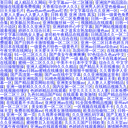
美日韩
|
成人精品久久网站
|
中文字幕av一区二区播放
|
亚洲国产精品国自
狠操在线观看免费视频
|
大香蕉综合伊人久久
|
亚洲男人的天堂色偷偷av
|
日天天操毛片
|
色av色av色av色av红杏
|
中文字幕综合久久亚洲一区
|
一区
人妻人人妻av人人妻人人妻
|
日韩 欧美 亚洲 清纯 真实
|
日韩一级黄色免
放
|
国外天天天操操操
|
欧美日韩一区二区免费播放
|
日韩一本一道精品
|
合集
|
欧美极品另类xxx
|
亚洲制服丝袜一区一
|
视频精品在线观看
|
日韩一
片小说区
|
欧美久久亚洲天堂
|
亚洲婷婷开心中文字幕
|
国产网站视频观看
观看视频
|
婷婷久久综合日本
|
一一本之道东京热加勒比懂色av
|
又大又长
中文字幕日韩熟女人妻a
|
老司机午夜精品在线观看
|
日韩高清久久一区二
老鸭窝色综合
|
日韩 亚洲 欧美 成人综合在线
|
日韩在线观看视频亚洲
|
激
费观看
|
国产日韩不卡激情视频一区二区三区
|
亚洲一区二区日本色婷五
美日本在线观看
|
一级黄色片特色一级黄色片
|
亚洲av日韩av综合av
|
91
午夜宅男在线网址
|
天天爱天天干天天日
|
岛国伦理一区二区
|
在线激情视
手机版
|
91一区二区久久久
|
国产美女午夜爽爽爽
|
97色综合久色aⅴ中文
|
久免费
|
51精品视频人成在线观看
|
国产 一级 极品
|
免费不卡在线看的av
在线观看
|
蜜桃一区二区久久久
|
中美不卡日本中文字幕
|
综合久久 中文
日日操狠狠操
|
亚洲人成网站999久久久精品
|
国产精品天天在线播放
|
久
合视频
|
亚洲av日韩av蜜桃在线播放
|
欧美狠狠干狠狠操
|
久久青青伊人亚
视频
|
国产高清第一视频
|
国产av在线中文字幕
|
久久亚洲视频这里有
|
清
频
|
制服丝袜亚洲线路三
|
91桃色视频网站
|
久久精品国产麻豆天美
|
欧美
幕一区
|
国产精品黄页网站在线
|
亚洲美女制服av
|
人人妻人人爱99精品
|
媒
|
亚洲一级射精久久久久久
|
国内女厕一区二区三区
|
在线精品视频九九
在线视频你懂的
|
色婷婷精品在线观看
|
天堂久久久久久久人妻
|
日本免费
一区二区三,区
|
九色91精品国产66
|
在线观看 欧美激情
|
91国产精品自拍
费视频
|
亚洲乱码一区二区av
|
久久狠狠免费精品
|
高清视频一区二区三区
频
|
在线观看不卡高清av
|
亚洲亚洲av在线
|
91全国免费精品视频
|
亚州a
清一区二区三区
|
美女欧美一区二区三区
|
一区视频在线观看不卡
|
久久久
袜天堂
|
免费在线视频av
|
性感美女激情啪啪啪
|
欧美自拍偷拍二区
|
日韩
冻
|
亚洲一区 第一页
|
久久视界全网影视
|
久久亚洲乱码字幕
|
国产又粗又
字幕在线视频
|
欧美丰满少妇人妻精品
|
亚洲五月天影院av
|
天天操天天干
久久亚洲精品
|
蜜桃臀后入在线观看
|
久久久久国产日韩欧美
|
久久天堂a
字幕午夜你懂的
|
亚洲av在线观看视频
|
色婷婷在线观看网站
|
激情网色图