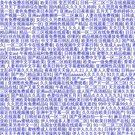
美午夜免费在线视频
|
欧美日韩 变态另类1
|
日韩一区二区三区在线视频观
五月天丁香婷婷综合激情
|
国内精品久久久久久婷婷
|
久久思思有免费精品
第一页
|
黄色免费欧美日本国产
|
亚洲av日日夜夜操
|
五月天丁香婷婷婷久
国产视频一区
|
亚洲av调教捆绑一区二区麻豆
|
人妻在线免费视频
|
日韩成
里有免费视频播放
|
女同久久另类精品国产
|
黄色日韩三级电影
|
欧美色欧
韩国美女视频福利一区
|
亚洲桃色视频国产精品
|
在线观看三区视频
|
欧美
二区三区自拍av
|
在线精品视频九九
|
久久人妻一区视频网
|
天天日天天插
精品网站
|
精品一区三区视频在线观看
|
视频一区二区在线免费观看
|
日日
列白丝在线观看
|
在线观看免费视频,你懂的
|
精品视频在线播放免费观看
|
视频
|
欧美 日韩 综合
|
中文字幕日韩乱在线
|
欧美性生活视频久久
|
国产精
久
|
一区二区不卡在线免费看
|
在线视频中文字幕日韩
|
久免成人av在线
|
av
|
日韩av资源中文字幕
|
91全国在线观看
|
人妻中文久久久久中文字幕
|
品美女av
|
午夜精品福利免费观看
|
日韩免费视频18
|
蜜臀久久精品视频
|
四区在线精品
|
国产精品精品在线不卡
|
日本免费中文字幕一区二区久久
|
懂的
|
亚洲中文字幕欧美
|
亚洲二区精彩视频
|
欧美av一级免费观看
|
青青
洲
|
人妻有码中文字幕
|
欧美日韩中文字幕蜜桃视频
|
亚洲两性高清影片
|
文乱码字幕久久久精品
|
夜夜摸天天操人人上
|
人人妻人人爱在线
|
日韩a
观看
|
国产热门精品第1页91
|
国产精品aaaaa久久久久久
|
91久久成人亚
内射好爽com
|
亚洲欧美制服诱惑另类
|
国产av一线二线三线
|
蜜乳av懂色
频
|
亚洲图色免费av
|
久久操视频在线免费观看
|
国产片一区二区三区
|
久
精品在线
|
国产又黄又色视频
|
午夜精品三级一区二区三区
|
天天操夜夜干a
三区视频免费观看
|
亚洲av乱码精品影院
|
成人国产高清精品
|
亚洲久久第
麻妃
|
国产精品久久高清
|
色爱综合网五月天
|
精品久久久九九九九
|
91
观看
|
亚洲欧美制服诱惑在线观看
|
亚洲欧美日韩午夜精品在线
|
女同一区
操
|
久久思思有免费精品6
|
韩国三级在线观看无遮挡
|
99中文字幕99久久
自拍
|
亚洲人妻av少妇在线播放
|
亚洲成年人黄色大片
|
伊人久久久精品视
最近在线视频播放
|
亚洲中文字幕一区 欧美
|
久久综合欧美日韩国产
|
91
久在线观看
|
日韩丝袜在线一区二区
|
国产亚洲自拍一卡一卡
|
麻豆在线一
亚欧日韩av蜜桃在线
|
伊人99波多人妻日韩二区
|
91欧美日韩国产在线
|
洲欧美另类中文一区
|
岛国女优视频在线观看一区
|
91一区二区三区四区
精品在线观看
|
蜜桃臀成人在线视频
|
美女伊人久久久久
|
日韩中文字幕久
区天天干夜夜操
|
亚洲天堂操熟女视频
|
伊人久久久久中文字幕
|
国产不卡