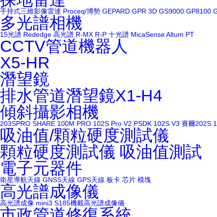
手持式三維影像雷達
Proceq/博勢
GEPARD GPR 3D
GS9000
GP8100
多光譜相機
15光譜
Rededge
高光譜
R-MX
R-P
十光譜
MicaSense Altum PT
CCTV管道機器人
X5-HR
潛望鏡
排水管道潛望鏡X1-H4
傾斜攝影相機
203SPRO
SHARE 100M PRO
102S Pro V2
PSDK 102S V3
賽爾202S
吸油值/顆粒硬度測試儀
顆粒硬度測試儀
吸油值測試
電子元器件
衛星導航天線
GNSS天線
GPS天線
板卡
芯片
模塊
高光譜成像儀
高光譜成像
mini3
S185機載高光譜成像儀
市政管道修復系統