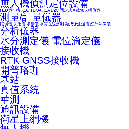
無人機偵測定位設備
H1D察打槍
X1C
TDOA X1A
D2C 固定式車載無人機偵察
測量/計量儀器
陀螺儀
測距儀
求積儀
水質在線監測
熱成像測溫儀
紅外熱像儀
分析儀器
水分測定儀
電位滴定儀
接收機
RTK
GNSS接收機
開普珞珈
基站
真值系統
華測
通訊設備
衛星上網機
無人機