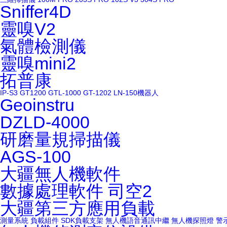
Sniffer4D
靈嗅V2
氣體檢測儀
靈嗅mini2
拓普康
IP-S3
GT1200
GTL-1000
GT-1202
LN-150機器人
Geoinstru
DZLD-4000
研磨量規掃描儀
AGS-100
大疆無人機軟件
數據處理軟件
司空2
大疆第三方應用負載
測量系統
負載組件
SDK負載支架
無人機語音通訊中繼
無人機探照燈
警