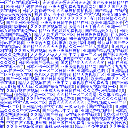
一区二区在线观看一区
|
天天操天天色天天日天天舔
|
国产欧美日韩精品
看
|
欧美日韩乱码在线最新
|
亚洲天堂免费观看视频网站
|
99久久国产人
男在线网址
|
日韩人妻有码中出
|
久久草自拍偷拍视频
|
国产精品目在线柏
操天天夜夜操夜夜
|
熟妇 熟女 五十路
|
综合久久 中文字幕
|
欧美又粗又长
热6666久久久久
|
蜜臀久久精品久久久久久久久久
|
五月婷婷激情久久色
|
级
|
国产亚洲欧美色网
|
亚洲欧美日韩午夜精品在线
|
欧美亚洲高清不卡
|
爽爽爽福利网站
|
久久久在线视频首页
|
激情五月天丁香久久
|
亚洲一区二
韩女教师在线免费av
|
精品双飞色婷婷免费视频
|
国产精品美女毛片
|
日韩
高清国产精品熟女
|
精品人妻少妇二区三区
|
日日摸夜夜操视频
|
伊人网久
费在线播放你懂的
|
久久六热免费视频
|
99最新视频在线观看
|
精品国产9
婷av在线观看
|
亚洲综合天堂毛片推荐
|
欧美 福利 导航
|
最新系列国产专
在线视频av
|
国产精品久久久天天影视
|
久久一区二区人妻电影
|
亚洲男人
利在线
|
久久熟女熟妇视频
|
欧洲亚洲疯狂自拍
|
亚洲国产精品视频在线观
韩久久免费观看
|
人人爱人人做人人插
|
中文字幕一二区av
|
国产麻豆剧传
午夜美女少妇被窝福利视频
|
丝袜制服诱惑中文字幕
|
av字幕在线不卡
|
久
久久久久
|
日韩欧美国产综合动漫
|
国内精品伊人久久久久91
|
日韩在线观
合在线不卡了
|
日本不卡一区在线
|
亚洲激情视频精品网
|
国产色片九九九
人av在线一区二区
|
欧美一区二区日韩亚洲
|
亚洲精品黄色图片
|
亚洲精品
二区三区美女在线
|
色八区人妻在线电影
|
精品人妻视频四区
|
亚洲一级射
频
|
国产一区日韩视频
|
国产日韩激情在线观看视频
|
欧美精品99久久
|
久
卡在线看
|
精品人妻视频在线
|
亚洲中文字幕视频在线免费观看
|
国产日韩
人人97超碰人人玩
|
久草国产最近在线观看
|
韩国美女视频福利一区
|
国产
在
|
久草影视在线视频
|
亚洲成人欧美日韩在线
|
久久免费少妇高潮a特黄
|
产精品
|
懂色精品人妻一区二区
|
久久精品一区二区高清
|
久久麻豆精品亚州
每日在线更新
|
久久99午夜精品视频免费看
|
国产精品99久久久久久福利
|
美日韩 中文字幕 一区二区
|
青青久久久久久久久
|
免费视频成人一区二区
费一区二区
|
亚洲精品伦理中文字幕
|
一级av毛卡片国产在线观看
|
亚洲国
品久久久久中文第一幕
|
国产综合av中文字幕
|
亚洲免费视频四区
|
日本高
源免费播放日韩
|
久久精品国产最新
|
av在线不卡在线观看
|
九热这里都是
看
|
亚洲一本大道av久在线播放
|
欧美日韩在线啪啪
|
自拍视频在线免费观
费
|
中文在线字幕制服丝袜
|
日韩三级在线免费看
|
天天操天天夜夜操夜夜
航
|
久久亚洲视频这里有
|
蜜桃av站长推荐
|
精品毛片免费观看
|
久久热这