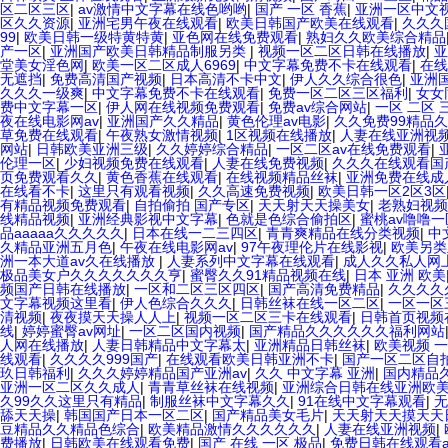
区二区三区
|
av激情中文字幕在线色哟哟
|
国产 一区 香蕉
|
亚洲一区中文
区久久资源
|
亚洲宅男午夜在线观看
|
欧美日韩国产欧美在线观看
|
久久久
99
|
欧美日韩一级特黄特黄
|
亚色网在线免费观看
|
熟妇久久欧美综合精品
产一区
|
亚洲国产欧美日韩精品制服另类
|
视频一区二区日韩在线播放
|
亚
堂美女淫色网
|
欧美一区二区成人6969
|
中文字幕免费不卡在线观看
|
在线
无遮挡
|
免费高清国产视频
|
日本高清不卡中文
|
伊人久久综合很色
|
亚洲
久久久一级爽
|
中文字幕免费不卡在线观看
|
免费一区二区三区福利
|
女女
费中文字幕一区
|
伊人网在线视频免费观看
|
免费av综合网站
|
一区 二区
夜在线电影网av
|
亚洲国产久久精品
|
黄色伦理av电影
|
久久免费99精品
草免费在线观看
|
午夜熟女激情视频
|
1区视频在线播放
|
人妻在线亚洲视
网站
|
日韩欧美亚洲三级
|
久久婷婷综合精品
|
一区二区av在线免费观看
|
伦理一区
|
少妇视频免费在线观看
|
人妻在线免费视频
|
久久久在线观看国
页免费观看久久
|
黄色香蕉在线观看
|
在线视频精品丝袜
|
亚洲免费在线成
在线看不卡
|
这里只有观看视频
|
久久高速免费视频
|
欧美日韩一区2区3区
有精品视频免费观看
|
自拍偷拍 国产专区
|
天天射天天操美女
|
老熟妇视频
线精品视频
|
亚洲经典影视中文字幕
|
色就是色综合偷拍区
|
蜜桃av噜噜
品aaaaa久久久久久
|
日本在线一二三四区
|
青青爽精品在线分类视频
|
中
久精品亚洲五月色
|
午夜在线电影网av
|
97午夜理伦片在线影视
|
欧美另类
洲一本大道av久在线播放
|
人妻系列中文字幕在线观看
|
成人久久私人网
极品美女户久久久久久久久亨
|
蜜臀久久91精品视频在线
|
日本 亚洲 欧美
频国产日韩在线播放
|
一区和二区三区四区
|
国产高清免费精品
|
久久久久
文字幕视频这里看
|
伊人色综合久久久
|
日韩丝袜在线一区二区
|
一区一区
清视频
|
夜夜摸天天操人人上
|
视频一区二区三卡在线观看
|
日韩首页视频
线
|
婷婷蜜臀av网址
|
一区二区国内视频
|
国产精品久久久久久久福利网站
人网在线播放
|
人妻日韩精品中文字幕太
|
亚洲精品日韩丝袜
|
欧美视频 
线观看
|
久久久久999国产
|
在线观看欧美日韩亚洲不卡
|
国产一区二区自
玖日韩福利
|
久久久婷婷精品国产亚洲av
|
久久 中文字幕 亚洲
|
国内精品
亚洲一区二区久久成人
|
青青草丝袜在线视频
|
亚洲综合日韩在线亚洲欧
久99久久这里只有精品
|
制服丝袜中文字幕久久
|
91在线中文字幕观看
|
无
舔天天操
|
韩国国产日本一区二区
|
国产精品美女毛片
|
天天射天天摸天天
豆精品久久精品色综合
|
欧美精品激情久久久久久久
|
人妻在线亚洲视频
|
费播放
|
日韩欧美在线观看免费
|
国产 在线 一区 极品
|
免费日韩在线观看a