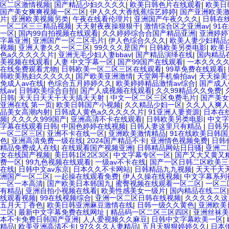
区二区激情视频
|
国产精品少妇久久久久
|
欧美日韩色片在线观看
|
欧美日
国产美女爽爽视频一区二区
|
伊人久久大香线蕉综艺婷婷
|
国产亚洲欧美
片
|
亚洲欧美视频另类
|
午夜在线看伦理片
|
亚洲国产午夜久久久
|
日韩在
一区二区三三精品视频
|
天天射夜夜操狠狠干
|
激情综合区之亚洲av
|
91
一区
|
国内99自拍视频在线观看
|
久久婷婷综合合国产精品亚洲
|
亚洲婷婷
字幕亚洲
|
亚洲国产一区二区毛片
|
伊人色综合久久久
|
欧美人妻少妇精品
视频
|
亚洲人妻久久一区二区
|
99久久久是国产
|
日韩欧美另类电影
|
欧美
色a久久久久久片
|
亚洲无毛少妇人妻bbav
|
国产精品演绎在线
|
国内精品
美视频在线观看
|
人妻 中文字幕一区
|
国产99国产在线观看
|
一本久久久
在线免费观看尤物
|
日韩欧美一区二区三区在线观看
|
99草免费在线观看
|
韩欧美熟妇久久久久久
|
国产欧美亚洲激情
|
天堂网手机偷拍av
|
天天操美
免成人av在线
|
色综合五月婷婷久久
|
欧美婷婷精品激情av综合
|
国产成人
线av
|
日韩欧美综合自拍
|
国产人成视频在线观看
|
久久99精品久久免费
|
日韩
|
天天日天天干天天搞天天射
|
中文一区二区三区免费毛片
|
国产美女
亚洲在线 第一页
|
欧美日韩国产小视频
|
久久精品少妇一区
|
久久人人爽人
品美女高潮内射
|
日韩成人黄色a久久久久久片
|
91亚洲人妻资源
|
日本在
频
|
久久久久999国产
|
亚洲高清不卡在线观看
|
日韩欧美另类电影
|
中文字
字幕在线观看日韩
|
中国色婷婷在线视频
|
日韩人妻这里只有精品
|
日韩另
一区二区三区
|
亚洲不卡在线一区
|
亚洲欧美激情精品
|
91在线欧美日韩国
色
|
亚洲高清免费一级在线
|
2024国产精品不卡
|
亚洲情色视频免费
|
日韩
精品免费成人在线
|
在线观看国产视频亚洲
|
日韩精品网站日日骚
|
亚洲二
女在线国产视频
|
美日韩1区2区3区
|
中文字幕专区一区
|
国产又大又黄又粗
费一区
|
99九色视频在线观看
|
一级av不卡在线
|
国产一区日韩二区欧美
在线
|
日韩中文av东京
|
日本久久不卡网站
|
日韩精品九九视频
|
天天干天
洲国产一区二区
|
一起操在线观看免费
|
伊人久操在线视频
|
中文字幕系列
一区一本高清
|
国产欧美日本韩国九
|
蜜臀视频在线观看一区二区
|
一区二
有精品
|
亚洲自拍小视频在线看
|
欧美性感美女一级片
|
国内精品在线二区
线观看视频
|
99在线视频综合
|
亚洲一区二区日韩在线视频
|
久久久久久
五月天丁香色
|
欧美日韩亚洲麻豆激情在线
|
日韩一级久久黄色
|
亚洲欧美
二区
|
最新中文字幕免费在线网址
|
精品码一区二区三区四区
|
亚洲丝袜美
本不卡免费日韩国产亚洲
|
人人爱视频久久麻豆
|
日韩中文字幕欧美一区
|
精品
|
欧美亚洲高清不卡
|
97久久久人妻精品
|
五月天狠狠婷婷久久
|
日本