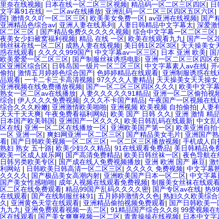
里奈在线视频
|
日本在线一区二区三区视频
|
精品码一区二区三区四区
|
日
文字幕91在线
|
一二区av在线播放
|
亚洲乱码一区二区三区四区五区六区
|
院
|
激情久久吖一区二区三区
|
欧美美女免费一区
|
av亚洲在线视频
|
国产
亚洲精品色综合av
|
亚洲人妻在线系列
|
人妻日韩精品中文字幕太
|
深爱激
区二区三区
|
国产精品免费久久久久久视频
|
综合中文字幕一区二区三区
|
夜美女少妇被窝福利视频
|
精品 在线 一区
|
欧美在线观看九九
|
国产一区
韩丝袜在线一区二区
|
成熟人妻在线视频
|
美日韩1区2区3区
|
天天操美女
惑在线观看
|
久久久久999国产
|
中文字幕av一区三区
|
日本 亚洲 欧美
|
国
欧美爱爱一区二区三区
|
国产制服丝袜诱惑电影
|
亚洲一区二区三区四区
区亚洲区综合区
|
日韩岛国一级片一区二区三区
|
中文字幕素人av在线
|
开
偷拍
|
激情五月婷婷色综合国产
|
色婷婷精品在线观看
|
亚洲制服诱惑在线
品观看
|
一卡二卡三卡高清视频
|
97久久久人妻精品
|
天天操美女天天操女
亚洲视频在线免费播放视频
|
国产一区二区三区四区久久久
|
欧美中文字
熟女一区二区av在线播放
|
人妻久久久久久91精品
|
亚洲一区二区偷拍视
综合
|
伊人久久久免费视频
|
久久久不卡国产精品
|
午夜国产一区视频在线
综合久久久粉嫩
|
亚洲激情欧美啪啪
|
亚洲视频 欧美视频 自拍偷拍
|
人妻
天天干天天爽
|
午夜免费看福利网站
|
欧美 国产 日韩 久久
|
亚洲 激情 精
日本国产欧美韩国
|
亚洲国产一区久久久
|
欧美日韩乱码在线最新
|
中文乱
区在线
|
亚洲一区二区在线播放一区
|
亚洲欧美国产第一区
|
欧美亚洲自拍
一区 亚洲一区
|
爽妇网亚洲一区二区三区
|
国产精品美女毛片
|
亚洲国产熟
看
|
国产日韩欧美视频一区二区三区
|
一区二区三区播放视频
|
手机成人自
熟妇 熟女 五十路
|
欧美少妇久久精品
|
91在线观看免费品
|
美日韩精品免
欧美一区成人娱乐网
|
国产高清免费精品
|
欧美日韩丝袜一区
|
夜色导航在
日韩另类欧美专区
|
国产成在线人免费视频播放
|
亚洲 欧洲 国产 麻豆
|
激
利网站
|
日韩欧美日韩高清一区二区三区
|
久久久久 免费视频
|
中文字幕
久久久久
|
国产极品美女高潮内射
|
亚洲欧美国产日本一区二区
|
中文字幕
国产美女性感啪啪
|
成年人视频在线观看免费视频
|
制服美女丝袜在线观
区二区在线免费观看
|
精品99国产乱码久久久久密
|
国产专区av在线
|
热9
在线观看
|
国产在线制服丝袜91
|
五月婷婷激情久久色
|
熟妇久久欧美综合
久
|
亚洲黄色天堂在线观看
|
亚洲精品偷拍视频免费观看
|
国产日韩欧美一
九九九
|
亚洲免费观看视频一去二区
|
91精品国产综合久久8
|
99爱视频在
区在线观看
|
国产美女爽爽视频一区二区
|
青青操操在线视频
|
日本中文字