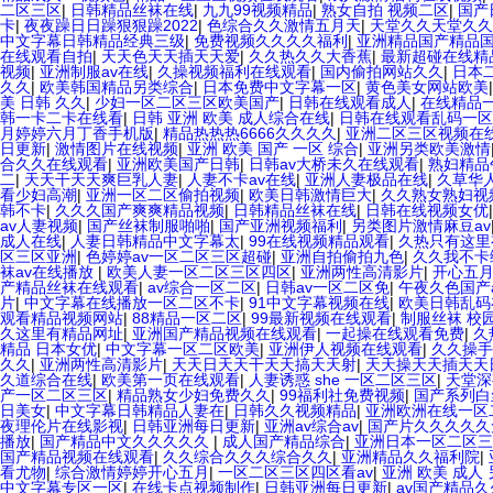
二区三区
|
日韩精品丝袜在线
|
九九99视频精品
|
熟女自拍 视频二区
|
国产
卡
|
夜夜躁日日躁狠狠躁2022
|
色综合久久激情五月天
|
天堂久久天堂久久
中文字幕日韩精品经典三级
|
免费视频久久久久福利
|
亚洲精品国产精品
在线观看自拍
|
天天色天天插天天爱
|
久久热久久大香蕉
|
最新超碰在线精
视频
|
亚洲制服av在线
|
久操视频福利在线观看
|
国内偷拍网站久久
|
日本
久久
|
欧美韩国精品另类综合
|
日本免费中文字幕一区
|
黄色美女网站欧美
美 日韩 久久
|
少妇一区二区三区欧美国产
|
日韩在线观看成人
|
在线精品
韩一卡二卡在线看
|
日韩 亚洲 欧美 成人综合在线
|
日韩在线观看乱码一区
月婷婷六月丁香手机版
|
精品热热热6666久久久久
|
亚洲二区三区视频在
日更新
|
激情图片在线视频
|
亚洲 欧美 国产 一区 综合
|
亚洲另类欧美激情
合久久在线观看
|
亚洲欧美国产日韩
|
日韩av大桥未久在线观看
|
熟妇精品
二
|
天天干天天爽巨乳人妻
|
人妻不卡av在线
|
亚洲人妻极品在线
|
久草华人
看少妇高潮
|
亚洲一区二区偷拍视频
|
欧美日韩激情巨大
|
久久熟女熟妇视
韩不卡
|
久久久国产爽爽精品视频
|
日韩精品丝袜在线
|
日韩在线视频女优
av人妻视频
|
国产丝袜制服啪啪
|
国产亚洲视频福利
|
另类图片激情麻豆av
成人在线
|
人妻日韩精品中文字幕太
|
99在线视频精品观看
|
久热只有这里
区三区亚洲
|
色婷婷av一区二区三区超碰
|
亚洲自拍偷拍九色
|
久久我不卡
袜av在线播放
|
欧美人妻一区二区三区四区
|
亚洲两性高清影片
|
开心五
产精品丝袜在线观看
|
av综合一区二区
|
日韩av一区二区免
|
午夜久色国产
片
|
中文字幕在线播放一区二区不卡
|
91中文字幕视频在线
|
欧美日韩乱码
观看精品视频网站
|
88精品一区二区
|
99最新视频在线观看
|
制服丝袜 校
久这里有精品网址
|
亚洲国产精品视频在线观看
|
一起操在线观看免费
|
久
精品 日本女优
|
中文字幕一区二区欧美
|
亚洲伊人视频在线观看
|
久久操手
久久
|
亚洲两性高清影片
|
天天日天天干天天搞天天射
|
天天操天天插天天
久道综合在线
|
欧美第一页在线观看
|
人妻诱惑 she 一区二区三区
|
天堂深
产一区二区三区
|
精品熟女少妇免费久久
|
99福利社免费视频
|
国产系列白
日美女
|
中文字幕日韩精品人妻在
|
日韩久久视频精品
|
亚洲欧洲在线一区
夜理伦片在线影视
|
日韩亚洲每日更新
|
亚洲av综合av
|
国产片久久久久久
播放
|
国产精品中文久久久久久
|
成人国产精品综合
|
亚洲日本一区二区三
国产精品视频在线观看
|
久久综合久久久综合久久
|
亚洲精品久久福利院
|
看尤物
|
综合激情婷婷开心五月
|
一区二区三区四区看av
|
亚洲 欧美 成人
中文字幕专区一区
|
在线卡点视频制作
|
日韩亚洲每日更新
|
av国产精品久