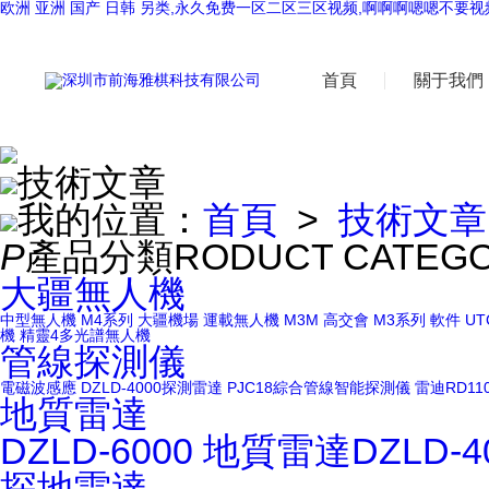
欧洲 亚洲 国产 日韩 另类,永久免费一区二区三区视频,啊啊啊嗯嗯不要视
首頁
關于我們
技術文章
我的位置：
首頁
>
技術文章
P
產品分類
RODUCT CATEG
大疆無人機
中型無人機
M4系列
大疆機場
運載無人機
M3M
高交會
M3系列
軟件
UT
機
精靈4多光譜無人機
管線探測儀
電磁波感應
DZLD-4000探測雷達
PJC18綜合管線智能探測儀
雷迪RD11
地質雷達
DZLD-6000
地質雷達DZLD-4
探地雷達