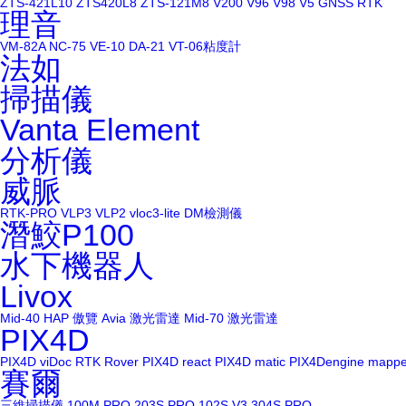
ZTS-421L10
ZTS420L8
ZTS-121M8
V200
V96
V98
V5
GNSS RTK
理音
VM-82A
NC-75
VE-10
DA-21
VT-06粘度計
法如
掃描儀
Vanta Element
分析儀
威脈
RTK-PRO
VLP3
VLP2
vloc3-lite
DM檢測儀
潛鮫P100
水下機器人
Livox
Mid-40
HAP
傲覽 Avia 激光雷達
Mid-70 激光雷達
PIX4D
PIX4D viDoc RTK Rover
PIX4D react
PIX4D matic
PIX4Dengine
mappe
賽爾
三維掃描儀
100M PRO
203S PRO
102S V3
304S PRO