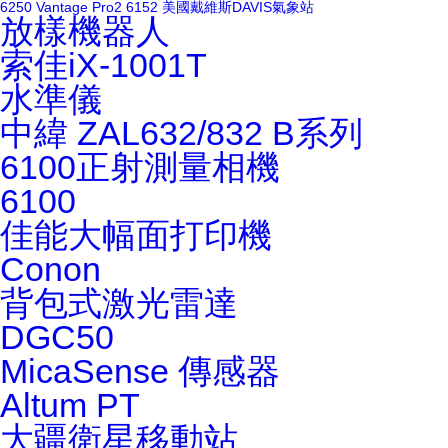
6250
Vantage Pro2 6152
美國戴維斯DAVIS氣象站
放樣機器人
索佳iX-1001T
水準儀
中緯 ZAL632/832
B系列
6100正射測量相機
6100
佳能大幅面打印機
Conon
背包式激光雷達
DGC50
MicaSense 傳感器
Altum PT
大疆衛星移動站