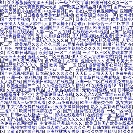
91
|
久久狠狠操夜夜操天天操
|
av一级片中文字幕
|
欧美日韩久久久一区二
日韩精品
|
天天爽夜夜爽天天操
|
国产欧美亚洲精品第1页青草
|
国产av一
欧美另类图片在线视频
|
中文字幕韩日av
|
熟妇人妻老色视频网站
|
亚洲两
区二区三区
|
日日夜夜免费美女精品视频
|
欧美亚洲日本综合一区
|
欧美激
国产大学生视频
|
国产日本亚洲一区二区
|
日本久久不卡网站
|
欧美日韩免
夜夜澡人人爽人人软件
|
人妻在金枪不倒寺修行
|
日韩综合一区二区在线
|
人妻碰在线免费视频
|
亚洲国产久久精品
|
综合图区 欧美激情
|
日韩精品在
夜小福利在线观看
|
人妻 一区二区在线
|
在线观看不卡a视频
|
亚洲二区精
资源免费播放日韩
|
五月六月综合婷婷
|
成人精选视频在线观看
|
亚洲熟女
一区二区
|
精品国产乱码久久久久久a
|
国产又大又爽又粗又黄视频
|
人妻
区二区
|
欧美精品久久久久久三级
|
av网址在线免费播放
|
制服丝袜国产在
五月色
|
在线观看国产少妇av
|
日韩欧美熟妇久久久久久
|
中文在线字幕制
久
|
久久99日韩精品
|
欧美福利一区二区激情
|
一区二区三区免费观看在线
天天插天天爱
|
蜜桃区一区二区三视频
|
伊人久久大香线蕉综艺婷婷
|
日韩
国产国产人免费视频69
|
色97综合中文字幕
|
亚洲天堂久久免费
|
欧美天堂
品国品乱码久久久久
|
亚洲 欧美 国产 一区 综合
|
激情黄色开心网站
|
亚洲
看中文字幕一区
|
亚洲最不卡av一区二区
|
在线视频免费观看精品
|
中文字
国产在线视频观看
|
日本高清久久久久久
|
天天日天天操天天天
|
免费午夜
作
|
亚洲一区 福利视频
|
国产在线香蕉精品
|
青青草在线免费看视频
|
99
女人妻在线
|
国产欧美日韩精品在线视频
|
亚洲一区二区在线观看免费视
女
|
欧美亚洲国产二区
|
久久综合狠狠久久精品
|
91在线免费看18
|
91精
频
|
久草视频这里有精品
|
成人极品在线视频
|
无套内射性感少妇
|
日韩欧
在线观看不卡不卡
|
大香蕉免费成人在线
|
久久久久99国产亚洲在在线看
|
观看视频
|
精品国产乱码久久久久久久
|
国产一区自拍亚洲欧美
|
中文字幕
产精品成人三级在线观看
|
久久aa免费视频
|
欧美亚洲另类色图
|
熟女熟妇
线
|
中文字幕免费在线观看av
|
夜夜夜操操操操网
|
熟女人妻有码在线观看
主播久久
|
欧美日韩高清在线二区
|
国产白丝诱惑在线观看
|
一区二区av
天堂
|
日韩av在线播放一区二
|
蜜桃在线观看91
|
在线视频一区二区国产
|
人
|
国产在线久久观看
|
国产熟妇另类久久久久
|
欧美人妻一区二区爽爽爽
色免费在线网站观看
|
中文字幕亚洲,综合久久
|
欧美日韩国产欧美在线观
国产h视频在线播放
|
日韩成人黄色a久久久久久片
|
日韩女同h在线观看
|
区
|
又黄又粗的国产视频
|
亚洲丝袜熟女诱惑
|
99久久热在线精品
|
91久久