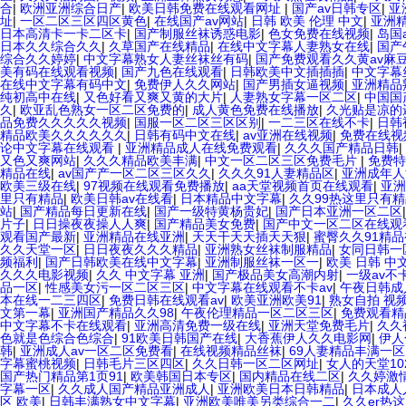
合
|
欧洲亚洲综合日产
|
欧美日韩免费在线观看网址
|
国产av日韩专区
|
亚
址
|
一区二区三区四区黄色
|
在线国产av网站
|
日韩 欧美 伦理 中文
|
亚洲
日本高清卡一卡二区卡
|
国产制服丝袜诱惑电影
|
色女免费在线视频
|
岛国
日本久久综合久久
|
久草国产在线精品
|
在线中文字幕人妻熟女在线
|
国产
综合久久婷婷
|
中文字幕熟女人妻丝袜丝有码
|
国产免费观看久久黄av麻
美有码在线观看视频
|
国产九色在线观看
|
日韩欧美中文插插插
|
中文字幕
在线中文字幕有码中文
|
免费伊人久久网站
|
国产男插女逼视频
|
亚洲精品
纯初高中在线
|
又色好看又爽又黄的大片
|
人妻熟女字幕一区二区
|
中国国
久
|
欧亚乱色熟女一区二区免费的
|
成人黄色免费在线播放
|
久光贴是凉的
品免费久久久久久视频
|
国服一区二区三区区别
|
一二三区在线不卡
|
日韩
精品欧美久久久久久久
|
日韩有码中文在线
|
av亚洲在线视频
|
免费在线视
论中文字幕在线观看
|
亚洲精品成人在线免费观看
|
久久久国产精品日韩
|
又色又爽网站
|
久久久精品欧美丰满
|
中文一区二区三区免费毛片
|
免费特
精品在线
|
av国产产一区二区三区久久
|
久久久91人妻精品区
|
亚洲成年人
欧美三级在线
|
97视频在线观看免费播放
|
aa天堂视频首页在线观看
|
亚洲
里只有精品
|
欧美日韩av在线看
|
日本精品中文字幕
|
久久99热这里只有
站
|
国产精品每日更新在线
|
国产一级特黄杨贵妃
|
国产日本亚洲一区二区
片子
|
日日操夜夜操人人爽
|
国产精品美女免费
|
国产中文一区二区在线观
观看国产最新
|
亚洲精品在线亚洲
|
天天干天天插天天狠
|
蜜臀久久91精
久久天堂一区
|
日日夜夜久久久精品
|
亚洲熟女丝袜制服精品
|
女同日韩一
频福利
|
国产日韩欧美在线中文字幕
|
亚洲制服丝袜一区一
|
欧美 日韩 中
久久久电影视频
|
久久 中文字幕 亚洲
|
国产极品美女高潮内射
|
一级av不
品一区
|
性感美女污一区二区三区
|
中文字幕在线观看不卡av
|
午夜日韩成
本在线一二三四区
|
免费日韩在线观看av
|
欧美亚洲欧美91
|
熟女自拍 视
文第一幕
|
亚洲国产精品久久98
|
午夜伦理精品一区二区三区
|
免费观看精
中文字幕不卡在线观看
|
亚洲高清免费一级在线
|
亚洲天堂免费毛片
|
久久
色就是色综合色综合
|
91欧美日韩国产在线
|
大香蕉伊人久久电影网
|
伊人
韩
|
亚洲成人av一区二区免费看
|
在线视频精品丝袜
|
69人妻精品丰满一区
字幕蜜桃视频
|
日韩毛片三区四区
|
久久日韩一区二区网址
|
女人的天堂10
国产热门精品第1页91
|
欧美韩国日本专区
|
国内精品在线二区
|
久久婷激
字幕一区
|
久久成人国产精品亚洲成人
|
亚洲欧美日本日韩精品
|
日本成人
区 欧美
|
日韩丰满熟女中文字幕
|
亚洲欧美唯美另类综合一二
|
久久er热