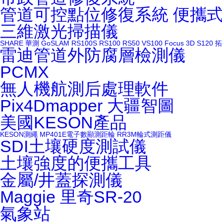
管道可控點位修復系統
便攜
三維激光掃描儀
SHARE
華測
GoSLAM
RS100S
RS100
RS50
VS100
Focus 3D S120
拓
雷迪管道外防腐層檢測儀
PCMX
無人機航測后處理軟件
Pix4Dmapper
大疆智圖
美國KESON產品
KESON測繩
MP401E電子數顯測距輪
RR3M輪式測距儀
SDI土壤硬度測試儀
土壤強度的便攜工具
金屬/井蓋探測儀
Maggie
里奇SR-20
氣象站